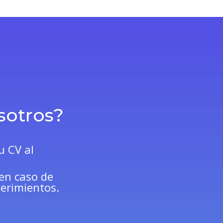
sotros?
u CV al
en caso de
uerimientos.