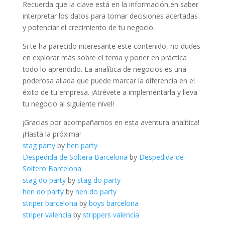
⁤Recuerda⁣ que la clave está en la ⁤información,en saber
interpretar los ⁢datos para tomar decisiones‌ acertadas
y​ potenciar ‌el crecimiento ⁤de tu negocio.
Si te ha parecido interesante⁤ este contenido, no ⁣dudes
en explorar más sobre el tema y poner en práctica
todo ⁢lo aprendido. La⁢ analítica de negocios es⁣ una
poderosa​ aliada que ​puede‌ marcar la⁤ diferencia en ⁤el
éxito‌ de tu ⁢empresa. ¡Atrévete a implementarla y lleva
tu negocio ⁤al siguiente nivel!
¡Gracias por acompañarnos en esta aventura analítica!
¡Hasta la próxima!
stag party
by
hen party
Despedida de Soltera Barcelona
by
Despedida de
Soltero Barcelona
stag do party
by
stag do party
hen do party
by
hen do party
striper barcelona
by
boys barcelona
striper valencia
by
strippers valencia