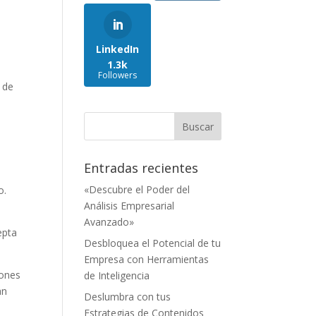
s
LinkedIn
1.3k
Followers
 de
Entradas recientes
«Descubre el Poder del
o.
Análisis Empresarial
Avanzado»
epta
Desbloquea el Potencial de tu
Empresa con Herramientas
iones
de Inteligencia
an
Deslumbra con tus
Estrategias de Contenidos