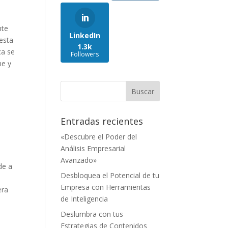
nte
LinkedIn
 esta
1.3k
a ⁢se
Followers
ne y
Entradas recientes
«Descubre el Poder del
Análisis Empresarial
Avanzado»
de a
Desbloquea el Potencial de tu
.
Empresa con Herramientas
era
de Inteligencia
Deslumbra con tus
Estrategias de Contenidos