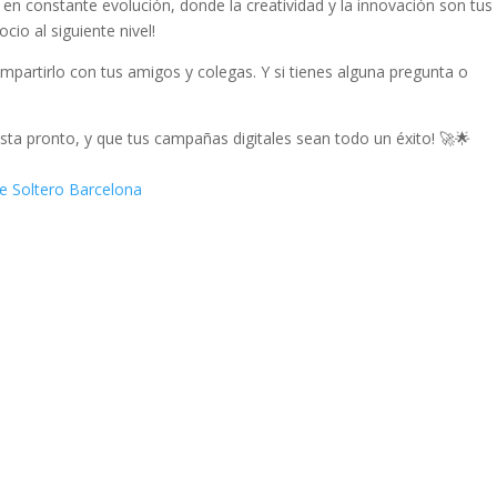
 en​ constante‌ evolución, donde la‌ creatividad y la​ innovación son tus
io al ​siguiente nivel!
compartirlo⁣ con tus amigos y ​colegas. Y si tienes⁤ alguna pregunta ‌o
asta ⁣pronto, y que tus campañas digitales sean todo un‌ éxito! 🚀🌟
e Soltero Barcelona