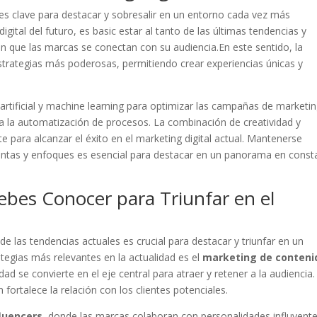
 es clave ⁣para destacar ⁣y⁢ sobresalir en ‍un ⁢entorno ​cada vez⁢ más
igital del futuro, es basic ‍estar⁤ al ​tanto de⁣ las últimas tendencias y
​ que las marcas se conectan con su⁢ audiencia.En este‌ sentido, la
trategias más⁤ poderosas, permitiendo crear experiencias⁤ únicas y
a artificial y machine ​learning para optimizar‌ las ​campañas de ⁣marketin
sta ‍la automatización de procesos. La combinación‌ de creatividad y
 para alcanzar el éxito en‍ el ⁤marketing digital actual. ⁢Mantenerse
entas y enfoques es esencial para destacar en un panorama en consta
ebes Conocer ⁣para Triunfar en el
⁢de las tendencias‍ actuales es crucial⁢ para destacar​ y triunfar en ‍un
egias más relevantes⁣ en ⁤la⁤ actualidad es el‌
marketing de conteni
d ‌se convierte en ‌el eje central ⁣para atraer‍ y retener a la audiencia.
fortalece la relación ⁤con los clientes ‍potenciales.
luencers
, donde las marcas ⁢colaboran con personalidades influyent