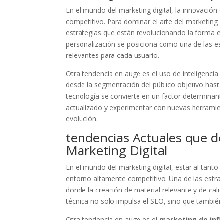
En ​el ⁤mundo‍ del marketing⁣ digital, la innovación
competitivo. Para dominar⁤ el ‌arte‌ del⁣ marketing d
estrategias que⁢ están revolucionando la forma en
personalización se posiciona como una de las es
relevantes para cada usuario.
Otra tendencia ‍en⁣ auge es‍ el ⁤uso de inteligenci
desde⁢ la ‍segmentación del⁤ público objetivo ‍ha
tecnología se convierte en un factor determinante
actualizado y ‍experimentar con nuevas herrami
evolución.
tendencias Actuales que d
Marketing Digital
En el ⁢mundo⁣ del marketing digital, estar al tanto 
‌entorno altamente competitivo. Una⁣ de las estrat
donde la creación de material relevante y de calida
técnica no‍ solo impulsa el SEO, ⁤sino que también 
Otra tendencia en auge es el
marketing de inf