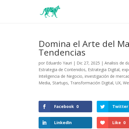
Domina el Arte del Mar
Tendencias
por
Eduardo Yauri
|
Dic 27, 2025
|
Analisis de d
Estrategia de Contenidos
,
Estrategia Digital
,
exp
Inteligencia de Negocio
,
investigación de merca
Media
,
Startups
,
Transformación Digital
,
UX
,
We
Facebook
0
Twitter
LinkedIn
Like
0