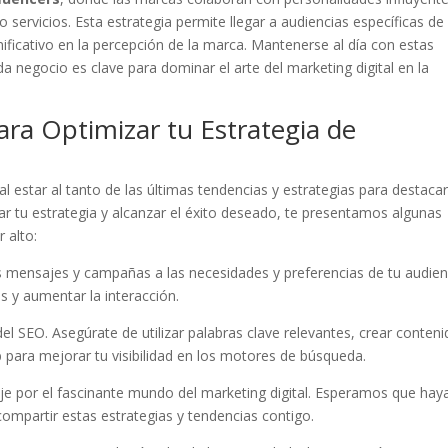
ervicios.⁢ Esta estrategia ⁢permite llegar a audiencias específicas ‍de⁢
ficativo en la ⁣percepción de la marca. Mantenerse⁢ al‌ día con‍ estas
da negocio es clave‌ para dominar ⁣el arte‌ del‌ marketing​ digital en la
a Optimizar tu⁢ Estrategia de⁤
 estar al tanto de las⁤ últimas tendencias y ‌estrategias para destacar 
ar tu ⁣estrategia ​y alcanzar el éxito deseado, te presentamos algunas
 alto:
us mensajes y‍ campañas a⁣ las⁣ necesidades y preferencias de tu audien
s y aumentar⁤ la ​interacción.
 SEO. ‌Asegúrate‌ de utilizar palabras clave relevantes, crear conten
eb ⁤para mejorar tu ‌visibilidad en los motores de búsqueda.
iaje ‌por‍ el fascinante⁤ mundo del marketing digital. Esperamos que hay
ompartir estas estrategias y tendencias‌ contigo.