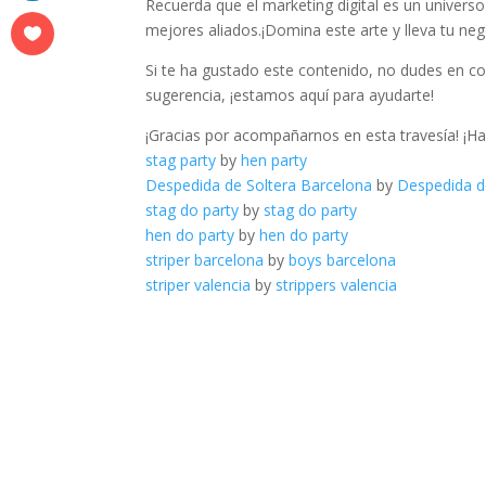
Recuerda ‍que‍ el marketing digital es un universo
mejores aliados.¡Domina este arte y ⁣lleva tu negoc
Si te⁢ ha gustado este⁣ contenido,⁣ no ⁤dudes ‍en⁢ 
sugerencia, ¡estamos aquí ⁢para ayudarte!
¡Gracias ⁢por acompañarnos en⁢ esta ​travesía! ¡H
stag party
by
hen party
Despedida de Soltera Barcelona
by
Despedida d
stag do party
by
stag do party
hen do party
by
hen do party
striper barcelona
by
boys barcelona
striper valencia
by
strippers valencia