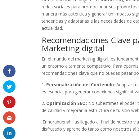
redes sociales para promocionar sus ​productos o s
manera‍ más ⁢auténtica y generar un impacto signi
tendencias ⁤y⁤ adaptarlas ⁢a las ‌necesidades de ⁢ca
actualidad.
Recomendaciones Clave par
Marketing digital
En‌ el mundo del marketing digital, es fundamental
un entorno⁢ altamente⁣ competitivo. Para optimiz
recomendaciones⁢ clave ⁣que⁣ no puedes pasar por
1.
Personalización ‍del‍ Contenido:
​Adaptar ⁤t
es ​esencial ⁢para generar conexiones significativa
2.
Optimización SEO:
No subestimes el poder del
de calidad ​y mejorar la estructura de ​tu sitio w
¡Enhorabuena! Has⁣ llegado al final⁢ de‌ nuestro v
disfrutado y aprendido tanto como nosotros ⁤al c