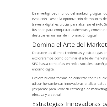
En el‍ vertiginoso⁤ mundo ‌del marketing ⁤digital,⁣ 
evolución. ‌Desde la ​optimización de motores‍ d
travesía digital es crucial para alcanzar el éxito.
fusionan ​para conquistar⁣ audiencias y ⁣convertir
destacar en ‍un ⁢mar de información digital!
Domina el Arte del Marketi
Descubre las últimas ‌tendencias⁣ y⁢ estrategias⁣ 
exploraremos​ cómo dominar el arte del marketing 
SEO hasta campañas en redes sociales, sumérgete 
entorno ⁣digital.
Explora nuevas formas de conectar ​con tu audienci
⁤utilizar herramientas innovadoras,analizar dato
¡Prepárate para⁣ llevar tu estrategia de marketing
‍efectiva y creativa!
Estrategias‌ Innovadoras⁣ pa