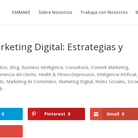
EMMAKE
Sobre Nosotros
Trabaja con Nosotros
keting Digital: Estrategias y
atos
,
Blog
,
Business Intelligence
,
Consultoría
,
Content Marketing
,
eriencia del cliente
,
Health & FitnessDepression
,
Inteligencia Artificial
,
do
,
Marketing de Contenidos
,
Marketing Digital
,
Redes Sociales
,
Socia
b
0
Pinterest
0
Gmail
0