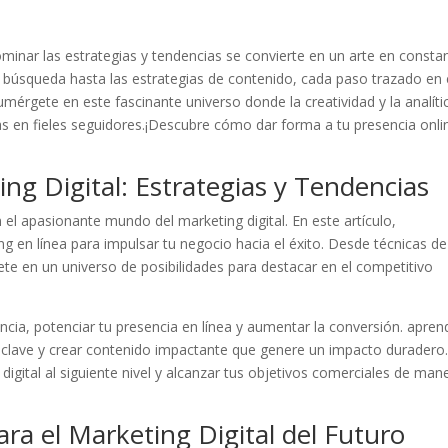
dominar ⁤las ​estrategias y​ tendencias ​se convierte en un arte en⁤ consta
e búsqueda hasta las estrategias ⁤de contenido, cada‌ paso trazado en
Sumérgete en ⁤este fascinante universo donde la ​creatividad ⁤y la analític
las‍ en fieles ‍seguidores.¡Descubre cómo dar forma a‌ tu presencia onli
ng Digital: ‌Estrategias y Tendencias
en el apasionante mundo del marketing digital. En este artículo,
en línea para ​impulsar tu⁢ negocio hacia el ⁢éxito. Desde técnicas‍ de
en⁤ un universo ⁤de posibilidades​ para destacar en ​el⁣ competitivo
a, ⁣potenciar tu presencia‍ en ‌línea ⁢y aumentar⁢ la⁣ conversión. apren
s ⁤clave y​ crear contenido impactante que genere ​un impacto duradero
​ digital al siguiente nivel y alcanzar tus objetivos comerciales de man
ra⁣ el ​Marketing​ Digital del⁣ Futuro