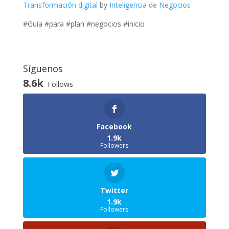
Transformación digital
by
Inteligencia de Negocios
#Guía #para #plan #negocios #inicio
Síguenos
8.6k
Follows
Facebook
1.9k
Followers
Twitter
1.9k
Followers