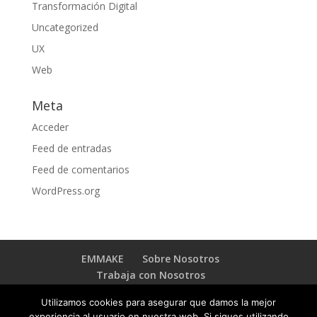
Transformación Digital
Uncategorized
UX
Web
Meta
Acceder
Feed de entradas
Feed de comentarios
WordPress.org
EMMAKE
Sobre Nosotros
Trabaja con Nosotros
BLOG TRANSFORMACIÓN DIGITAL
Contacto
Utilizamos cookies para asegurar que damos la mejor
experiencia al usuario en nuestra web. Si sigues utilizando