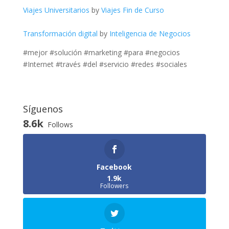
Viajes Universitarios
by
Viajes Fin de Curso
Transformación digital
by
Inteligencia de Negocios
#mejor #solución #marketing #para #negocios
#Internet #través #del #servicio #redes #sociales
Síguenos
8.6k
Follows
Facebook
1.9k
Followers