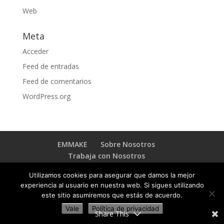
Web
Meta
Acceder
Feed de entradas
Feed de comentarios
WordPress.org
EMMAKE
Sobre Nosotros
Trabaja con Nosotros
BLOG TRANSFORMACIÓN DIGITAL
Contacto
Utilizamos cookies para asegurar que damos la mejor
experiencia al usuario en nuestra web. Si sigues utilizando
este sitio asumiremos que estás de acuerdo.
Vale
Política de privacidad
Copyright © 2023 EMMAKE - By
Emmake INC
.
Share This