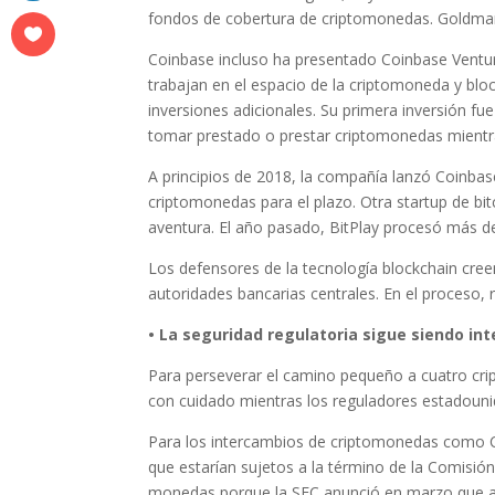
fondos de cobertura de criptomonedas. Goldma
Coinbase incluso ha presentado Coinbase Ventur
trabajan en el espacio de la criptomoneda y blo
inversiones adicionales. Su primera inversión f
tomar prestado o prestar criptomonedas mientra
A principios de 2018, la compañía lanzó Coinba
criptomonedas para el plazo. Otra startup de bit
aventura. El año pasado, BitPlay procesó más de
Los defensores de la tecnología blockchain cree
autoridades bancarias centrales. En el proceso, r
• La seguridad regulatoria sigue siendo in
Para perseverar el camino pequeño a cuatro cri
con cuidado mientras los reguladores estadouni
Para los intercambios de criptomonedas como Co
que estarían sujetos a la término de la Comisión
monedas porque la SEC anunció en marzo que apl