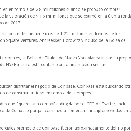
ró en en torno a de $ 8 mil millones cuando se propuso comprar
 la valoración de $ 1.6 mil millones que se estimó en la última rond
no de 2017.
ón a pesar de que tiene más de $ 225 millones en fondos de los
Union Square Ventures, Andreessen Horowitz y incluso de la Bolsa de
titucionales, la Bolsa de Títulos de Nueva York planea iniciar su propi
 de NYSE incluso está contemplando una movida similar.
uscan disfrutar el negocio de Coinbase, Coinbase está buscando otr
to de construir un foso en torno a de la empresa.
ijo que Square, una compañía dirigida por el CEO de Twitter, Jack
bio de Coinbase porque comenzó a comercializar criptomonedas en 
omerciales promedio de Coinbase fueron aproximadamente del 1.8 por