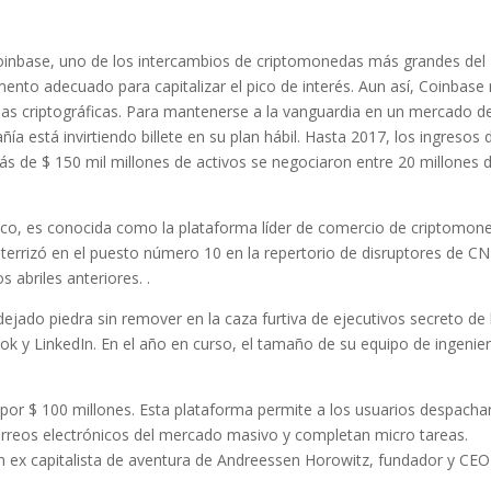
 Coinbase, uno de los intercambios de criptomonedas más grandes del
nto adecuado para capitalizar el pico de interés. Aun así, Coinbase
ias criptográficas. Para mantenerse a la vanguardia en un mercado d
está invirtiendo billete en su plan hábil. Hasta 2017, los ingresos d
s de $ 150 mil millones de activos se negociaron entre 20 millones 
co, es conocida como la plataforma líder de comercio de criptomon
aterrizó en el puesto número 10 en la repertorio de disruptores de C
 abriles anteriores. .
ejado piedra sin remover en la caza furtiva de ejecutivos secreto de 
ok y LinkedIn. En el año en curso, el tamaño de su equipo de ingenie
por $ 100 millones. Esta plataforma permite a los usuarios despacha
rreos electrónicos del mercado masivo y completan micro tareas.
n ex capitalista de aventura de Andreessen Horowitz, fundador y CEO