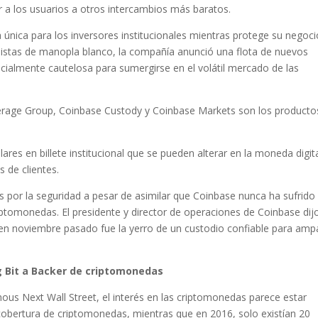
ir a los usuarios a otros intercambios más baratos.
 única para los inversores institucionales mientras protege su negoc
onistas de manopla blanco, la compañía anunció una flota de nuevos
ecialmente cautelosa para sumergirse en el volátil mercado de las
verage Group, Coinbase Custody y Coinbase Markets son los producto
res en billete institucional que se pueden alterar en la moneda digita
s de clientes.
s por la seguridad a pesar de asimilar que Coinbase nunca ha sufrido
ptomonedas. El presidente y director de operaciones de Coinbase dij
 en noviembre pasado fue la yerro de un custodio confiable para amp
g Bit a Backer de criptomonedas
us Next Wall Street, el interés en las criptomonedas parece estar
obertura de criptomonedas, mientras que en 2016, solo existían 20