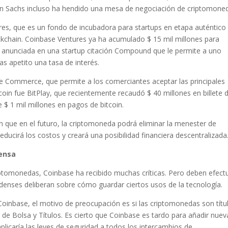
n Sachs incluso ha hendido una mesa de negociación de criptomone
es, que es un fondo de incubadora para startups en etapa auténtico
ckchain. Coinbase Ventures ya ha acumulado $ 15 mil millones para
ue anunciada en una startup citación Compound que le permite a uno
s apetito una tasa de interés.
se Commerce, que permite a los comerciantes aceptar las principales
coin fue BitPlay, que recientemente recaudó $ 40 millones en billete 
 $ 1 mil millones en pagos de bitcoin.
n que en el futuro, la criptomoneda podrá eliminar la menester de
educirá los costos y creará una posibilidad financiera descentralizada
tensa
ptomonedas, Coinbase ha recibido muchas críticas. Pero deben efect
denses deliberan sobre cómo guardar ciertos usos de la tecnología.
inbase, el motivo de preocupación es si las criptomonedas son títu
 de Bolsa y Títulos. Es cierto que Coinbase es tardo para añadir nuev
icaría las leyes de seguridad a todos los intercambios de