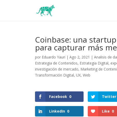
Coinbase: una startup
para capturar más m
por
Eduardo Yauri
|
Ago 2, 2021
|
Analisis de d
Estrategia de Contenidos
,
Estrategia Digital
,
exp
investigación de mercado
,
Marketing de Conten
Transformación Digital
,
UX
,
Web
Facebook
0
Twitter
LinkedIn
0
Like
0