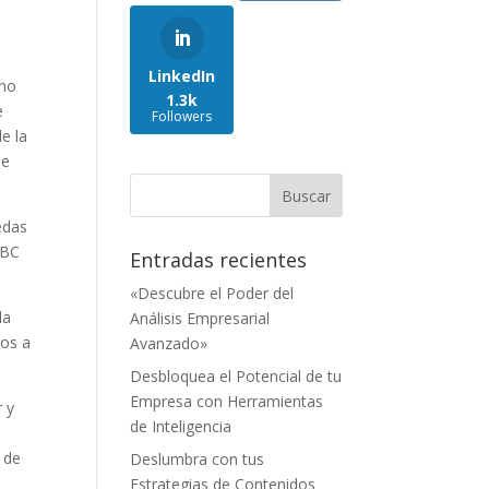
LinkedIn
 no
1.3k
e
Followers
e la
de
edas
NBC
Entradas recientes
«Descubre el Poder del
la
Análisis Empresarial
ros a
Avanzado»
Desbloquea el Potencial de tu
Empresa con Herramientas
r y
de Inteligencia
 de
Deslumbra con tus
Estrategias de Contenidos