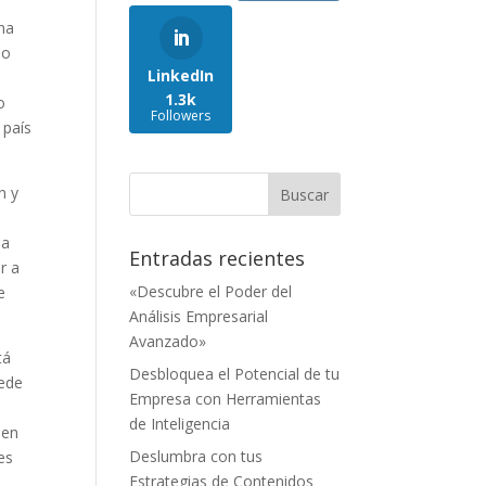
na
ño
LinkedIn
1.3k
o
Followers
 país
n y
la
Entradas recientes
r a
«Descubre el Poder del
e
Análisis Empresarial
Avanzado»
tá
Desbloquea el Potencial de tu
uede
Empresa con Herramientas
de Inteligencia
den
Deslumbra con tus
es
Estrategias de Contenidos