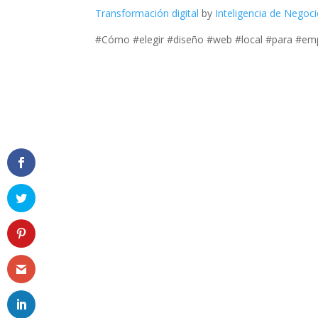
Transformación digital
by
Inteligencia de Negoc
#Cómo #elegir #diseño #web #local #para #em