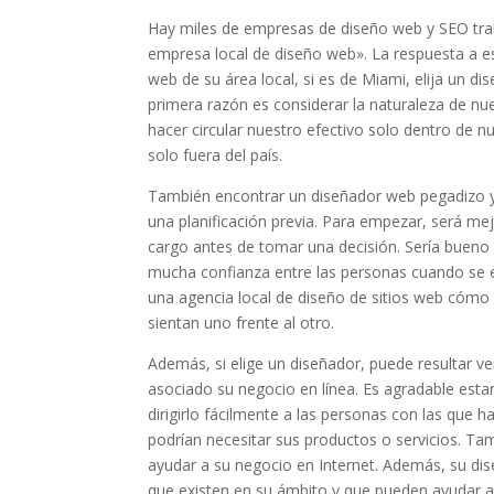
Hay miles de empresas de diseño web y SEO tra
empresa local de diseño web». La respuesta a e
web de su área local, si es de Miami, elija un d
primera razón es considerar la naturaleza de nu
hacer circular nuestro efectivo solo dentro de nu
solo fuera del país.
También encontrar un diseñador web pegadizo y
una planificación previa. Para empezar, será mej
cargo antes de tomar una decisión. Sería bueno 
mucha confianza entre las personas cuando se e
una agencia local de diseño de sitios web cómo 
sientan uno frente al otro.
Además, si elige un diseñador, puede resultar v
asociado su negocio en línea. Es agradable est
dirigirlo fácilmente a las personas con las que 
podrían necesitar sus productos o servicios. Tam
ayudar a su negocio en Internet. Además, su di
que existen en su ámbito y que pueden ayudar a 