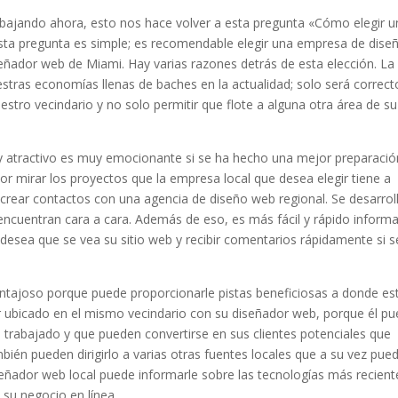
bajando ahora, esto nos hace volver a esta pregunta «Cómo elegir u
sta pregunta es simple; es recomendable elegir una empresa de dise
iseñador web de Miami. Hay varias razones detrás de esta elección. La
estras economías llenas de baches en la actualidad; solo será correct
estro vecindario y no solo permitir que flote a alguna otra área de su
 atractivo es muy emocionante si se ha hecho una mejor preparació
or mirar los proyectos que la empresa local que desea elegir tiene a
crear contactos con una agencia de diseño web regional. Se desarrol
ncuentran cara a cara. Además de eso, es más fácil y rápido informa
desea que se vea su sitio web y recibir comentarios rápidamente si s
entajoso porque puede proporcionarle pistas beneficiosas a donde es
ar ubicado en el mismo vecindario con su diseñador web, porque él p
ha trabajado y que pueden convertirse en sus clientes potenciales que
bién pueden dirigirlo a varias otras fuentes locales que a su vez pue
señador web local puede informarle sobre las tecnologías más recient
su negocio en línea.