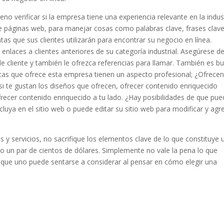
 verificar si la empresa tiene una experiencia relevante en la indust
de páginas web, para manejar cosas como palabras clave, frases clave
s que sus clientes utilizarán para encontrar su negocio en línea.
enlaces a clientes anteriores de su categoría industrial. Asegúrese d
e cliente y también le ofrezca referencias para llamar. También es b
ficas que ofrece esta empresa tienen un aspecto profesional; ¿Ofrece
 Y si te gustan los diseños que ofrecen, ofrecer contenido enriquecido
ofrecer contenido enriquecido a tu lado. ¿Hay posibilidades de que pu
luya en el sitio web o puede editar su sitio web para modificar y agr
?
s y servicios, no sacrifique los elementos clave de lo que constituye 
uso un par de cientos de dólares. Simplemente no vale la pena lo que
s que uno puede sentarse a considerar al pensar en cómo elegir una