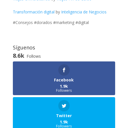
Transformación digital
by
Inteligencia de Negocios
#Consejos #dorados #marketing #digital
Síguenos
8.6k
Follows
Facebook
1.9k
Followers
Twitter
1.9k
Followers