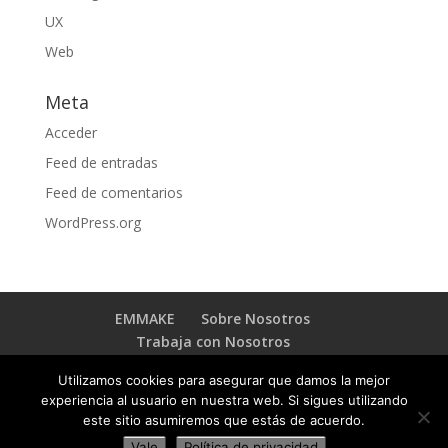
UX
Web
Meta
Acceder
Feed de entradas
Feed de comentarios
WordPress.org
EMMAKE
Sobre Nosotros
Trabaja con Nosotros
BLOG TRANSFORMACIÓN DIGITAL
Contacto
Utilizamos cookies para asegurar que damos la mejor
experiencia al usuario en nuestra web. Si sigues utilizando
este sitio asumiremos que estás de acuerdo.
Vale
Política de privacidad