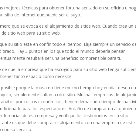
as mejores técnicas para obtener fortuna sentado en su oficina u hog
un sitio de Internet que puede ser el suyo.
rimero que se evoca es el alojamiento de sitios web. Cuando crea un s
de sitio web para su sitio web.
ue su sitio esté en confín todo el tiempo. Elija siempre un servicio d
o tirado. Hay 3 puntos en los que todo el mundo debería pensar
ntualmente resultará ser una beneficio comprensible para ti.
e de que la empresa que ha escogido para su sitio web tenga suficien
obtener tanto espacio como necesite.
 posible porque la masa no tiene mucho tiempo hoy en día, desea q
anquilo, simplemente saltan a otro sitio. Muchas empresas de alojam
 gratuitos por costos económicos, tienen demasiado tiempo de inactiv
ondicionado para los espectadores. Antaño de comprar un alojamient
s referencias de esa empresa y verifique los testimonios en su sitio
rtante es que debe comprar el alojamiento con una empresa de este 
 con su servicio.