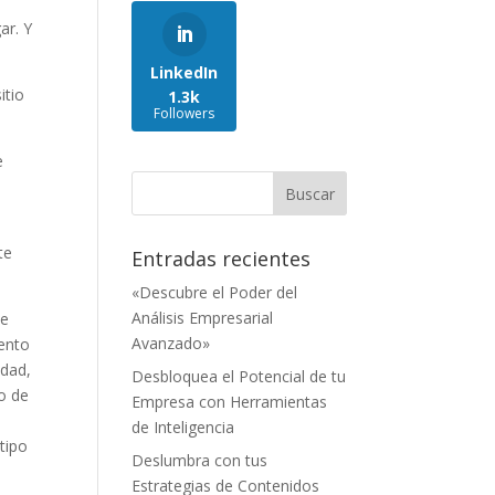
ar. Y
LinkedIn
itio
1.3k
Followers
e
te
Entradas recientes
«Descubre el Poder del
Análisis Empresarial
ue
Avanzado»
iento
idad,
Desbloquea el Potencial de tu
o de
Empresa con Herramientas
de Inteligencia
tipo
Deslumbra con tus
Estrategias de Contenidos