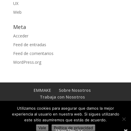
UX
Web
Meta
Acceder
Feed de entradas
Feed de comentarios
WordPress.org
EMMAKE
Sobre Nosotros
Trabaja con Nosotros
BLOG TRANSFORMACIÓN DIGITAL
Contacto
Utilizamos cookies para asegurar que damos la mejor
experiencia al usuario en nuestra web. Si sigues utilizando
este sitio asumiremos que estás de acuerdo.
Vale
Política de privacidad
Copyright © 2023 EMMAKE - By
Emmake INC
.
Share This