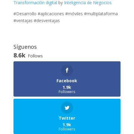
Transformación digital
by
Inteligencia de Negocios
#Desarrollo #aplicaciones #móviles #multiplataforma
#ventajas #desventajas
Síguenos
8.6k
Follows
Facebook
1.9k
Followers
Twitter
1.9k
Followers