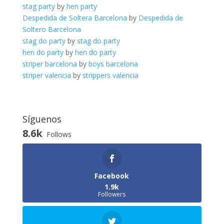
stag party
by
hen party
Despedida de Soltera Barcelona
by
Despedida de
Soltero Barcelona
stag do party
by
stag do party
hen do party
by
hen do party
striper barcelona
by
boys barcelona
striper valencia
by
strippers valencia
Síguenos
8.6k
Follows
Facebook
1.9k
Followers