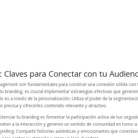
 Claves‌ para Conectar ‍con tu Audienc
engagement⁤ son fundamentales para ‌construir una⁣ conexión sólida ‍con 
 tu branding, es crucial implementar estrategias efectivas que ​genere
o ‌es a través‌ de la personalización. Utiliza el poder de la segmentaci
s precisa y ofrecerles contenido⁣ relevante ⁤y atractivo.
potenciar tu branding es fomentar la participación activa de tus seguid
iten​ a la interacción y generen ​un sentido de comunidad ⁣en torno⁣ a ⁣t
ytelling.⁤ Compartir historias auténticas y emocionantes que conecte