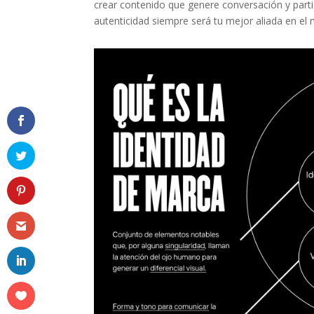
crear contenido que ⁤genere conversación y partici
autenticidad siempre será‍ tu mejor aliada en el 
Facebook
Twitter