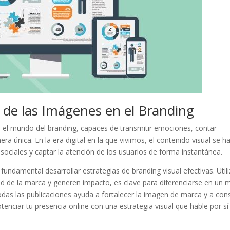
r de las Imágenes en el Branding
el mundo del branding, capaces de transmitir emociones, contar
ra única. En la⁣ era‌ digital en la​ que vivimos, el contenido visual se h
s sociales y captar la atención de los usuarios de⁢ forma instantánea.
ndamental desarrollar​ estrategias de ⁤branding ​visual⁤ efectivas. Utili
idad de ⁤la marca y generen⁢ impacto, es clave para diferenciarse​ en un 
as⁤ las publicaciones ayuda ‌a fortalecer ‍la imagen de ⁢marca y a ⁤cons
potenciar tu presencia online con una estrategia visual que hable por sí