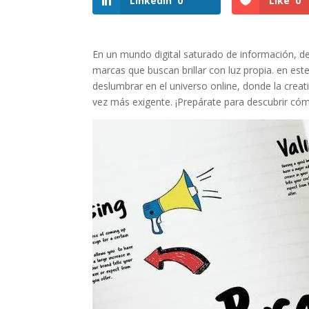
LinkedIn
0
Like
0
En un mundo digital saturado de ‍información, des
​marcas que ⁢buscan brillar⁣ con⁢ luz ⁤propia. ‍en e
deslumbrar en ‌el universo online, donde la⁢ creat
vez‍ más⁣ exigente. ⁤¡Prepárate para descubrir cóm
Facebook
Twitter