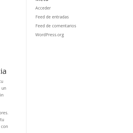
Acceder
Feed de entradas
Feed de comentarios
WordPress.org
ia
tu
n un
ón
ores.
u ​
n con