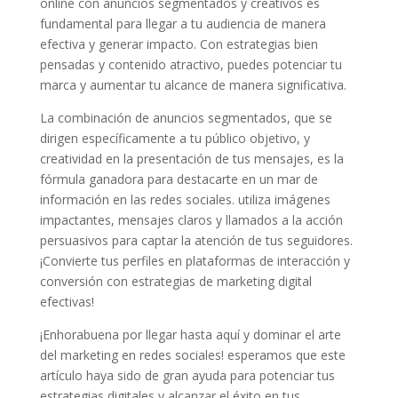
⁣online con anuncios segmentados​ y ‍creativos es
fundamental para ⁢llegar ‍a ‍tu audiencia de manera⁤
efectiva y ⁣generar ⁢impacto. ​Con ⁢estrategias bien
⁢pensadas⁤ y​ contenido atractivo, puedes potenciar ‍tu
marca y aumentar tu​ alcance ⁣de ⁤manera significativa.
La combinación de anuncios segmentados, que se
dirigen específicamente a tu público objetivo, ‌y
‌creatividad en la presentación ⁢de tus ⁣mensajes, es ⁤la
fórmula ganadora ​para ‍destacarte en un mar de
información en las redes‍ sociales. utiliza imágenes
‌impactantes, mensajes claros ⁣y llamados a la acción
persuasivos para captar⁢ la ‌atención‍ de⁢ tus seguidores.
¡Convierte tus perfiles en ⁣plataformas de interacción y ​
conversión ‍con estrategias de marketing digital
efectivas!
¡Enhorabuena‌ por llegar hasta aquí y dominar el arte
‍del marketing ​en redes sociales! esperamos‌ que este
artículo haya sido ⁣de gran ayuda para potenciar tus
‌estrategias digitales y alcanzar ​el éxito en tus