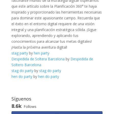
fascinante mundo ‌de la estrategia digital!⁤ Esperamos‍
que este‌ artículo ​sobre la Planificación 360° te haya
⁢inspirado y proporcionado las herramientas necesarias
⁢para‌ dominar este apasionante campo. Recuerda ⁤que
⁢el éxito‍ en el entorno digital requiere de​ una visión
integral y una ⁢planificación estratégica sólida. ¡Sigue
‌explorando, aprendiendo y​ aplicando tus
conocimientos para alcanzar tus metas digitales!
¡Hasta ⁤la próxima aventura digital!
stag party
by
hen party
Despedida de Soltera Barcelona
by
Despedida de
Soltero Barcelona
stag do party
by
stag do party
hen do party
by
hen do party
Síguenos
8.6k
Follows