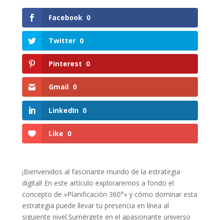
Facebook
0
Twitter
0
Pinterest
0
Gmail
0
LinkedIn
0
Like
0
¡Bienvenidos al fascinante‌ mundo de la estrategia
digital! En este artículo‌ exploraremos a fondo el
concepto de «Planificación 360°» y‍ cómo⁤ dominar esta‌
estrategia⁢ puede llevar tu presencia ⁤en ​línea al
siguiente⁢ nivel.Sumérgete ⁤en⁣ el apasionante universo