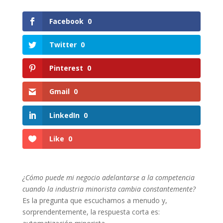
Facebook
0
Twitter
0
Pinterest
0
Gmail
0
LinkedIn
0
Like
0
¿Cómo puede mi negocio adelantarse a la competencia
cuando la industria minorista cambia constantemente?
Es la pregunta que escuchamos a menudo y,
sorprendentemente, la respuesta corta es: