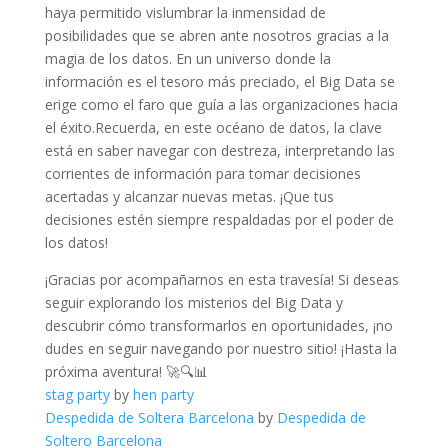
haya⁣ permitido ⁣vislumbrar la inmensidad de
posibilidades que se ​abren ante nosotros gracias​ a‍ la
magia de los datos.​ En ⁢un universo ​donde la
información es el tesoro más preciado,⁢ el Big Data se
erige ‌como el faro que guía a las organizaciones hacia
el éxito.Recuerda, ⁣en este océano de datos, la clave
está en saber navegar con destreza, interpretando las
⁤corrientes⁤ de información para tomar decisiones
acertadas y alcanzar ⁢nuevas metas. ¡Que tus
decisiones estén siempre‌ respaldadas por⁣ el poder de
los datos!
¡Gracias por acompañarnos ​en esta ​travesía!⁢ Si deseas⁤
seguir explorando los misterios del Big Data y
descubrir cómo transformarlos en ​oportunidades, ¡no
dudes en ⁣seguir navegando​ por nuestro sitio! ¡Hasta ⁤la
próxima ‍aventura!⁤ 🚀🔍📊
stag party
by
hen party
Despedida de Soltera Barcelona
by
Despedida de
Soltero Barcelona