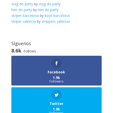
stag do party
by
stag do party
hen do party
by
hen do party
striper barcelona
by
boys barcelona
striper valencia
by
strippers valencia
Síguenos
8.6k
Follows
Facebook
1.9k
Followers
Twitter
1.9k
Followers