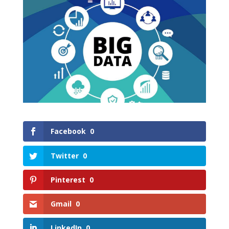
Facebook
0
Twitter
0
Pinterest
0
Gmail
0
LinkedIn
0