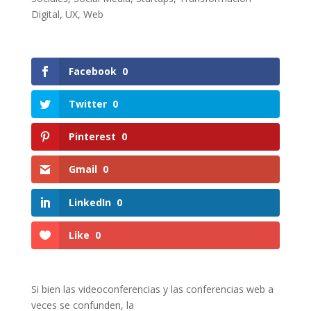
Digital
,
UX
,
Web
Facebook
0
Twitter
0
Pinterest
0
Gmail
0
LinkedIn
0
Like
0
Si bien las videoconferencias y las conferencias web a
veces se confunden, la