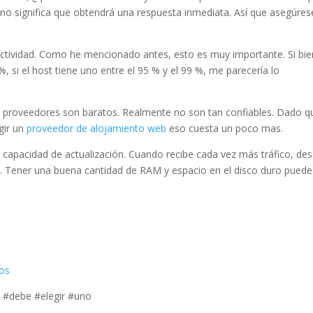
o no significa que obtendrá una respuesta inmediata. Así que asegúres
e actividad. Como he mencionado antes, esto es muy importante. Si bie
 %, si el host tiene uno entre el 95 % y el 99 %, me parecería lo
s proveedores son baratos. Realmente no son tan confiables. Dado q
gir un
proveedor de alojamiento web
eso cuesta un poco mas.
 la capacidad de actualización. Cuando recibe cada vez más tráfico, de
. Tener una buena cantidad de RAM y espacio en el disco duro puede
ios
 #debe #elegir #uno