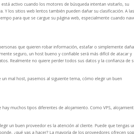
no está activo cuando los motores de búsqueda intentan visitarlo, su
a. Y los sitios web lentos también pueden dañar su clasificación. A la
tiempo para que se cargue su página web, especialmente cuando na
 personas que quieren robar información, estafar o simplemente daña
mente seguro, un host bueno y confiable será más difícil de atacar y
atos. Realmente no quiere perder todos sus datos y la confianza de 
 un mal host, pasemos al siguiente tema, cómo elegir un buen
e hay muchos tipos diferentes de alojamiento. Como VPS, alojamien
legir un buen proveedor es la atención al cliente. Puede que tengas u
esponde, ¿qué vas a hacer? La mayoría de los proveedores ofrecen so