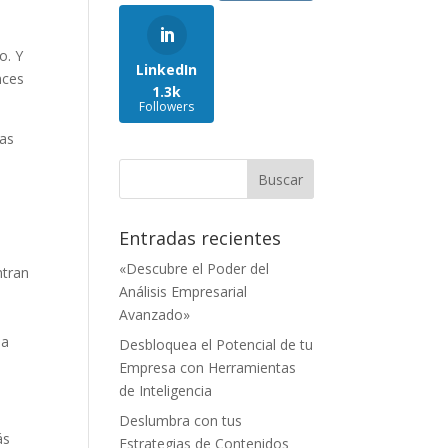
o. Y
LinkedIn
nces
1.3k
Followers
las
Entradas recientes
«Descubre el Poder del
ntran
Análisis Empresarial
Avanzado»
ea
Desbloquea el Potencial de tu
Empresa con Herramientas
de Inteligencia
Deslumbra con tus
ás
Estrategias de Contenidos