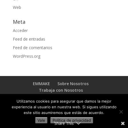
Web
Meta
Acceder
Feed de entradas
Feed de comentarios
WordPress.org
EMMAKE
Sobre Nosotros
Trabaja con Nosotros
BLOG TRANSFORMACIÓN DIGITAL
Contacto
Utilizamos cookies para asegurar que damos la mejor
experiencia al usuario en nuestra web. Si sigues utilizando
este sitio asumiremos que estás de acuerdo.
Vale
Política de privacidad
Copyright © 2023 EMMAKE - By
Emmake INC
.
Share This