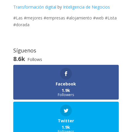
Transformación digital
by
Inteligencia de Negocios
#Las #mejores #empresas #alojamiento #web #Lista
#dorada
Síguenos
8.6k
Follows
Facebook
1.9k
Followers
Twitter
1.9k
Followers