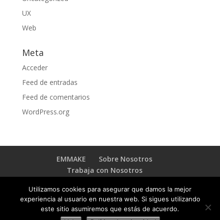
UX
Web
Meta
Acceder
Feed de entradas
Feed de comentarios
WordPress.org
EMMAKE
Sobre Nosotros
Trabaja con Nosotros
BLOG TRANSFORMACIÓN DIGITAL
Contacto
Utilizamos cookies para asegurar que damos la mejor
experiencia al usuario en nuestra web. Si sigues utilizando
este sitio asumiremos que estás de acuerdo.