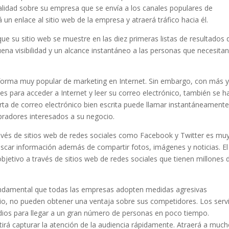
calidad sobre su empresa que se envía a los canales populares de
á un enlace al sitio web de la empresa y atraerá tráfico hacia él.
ue su sitio web se muestre en las diez primeras listas de resultados 
ena visibilidad y un alcance instantáneo a las personas que necesitan
a forma muy popular de marketing en Internet. Sin embargo, con más 
es para acceder a Internet y leer su correo electrónico, también se h
arta de correo electrónico bien escrita puede llamar instantáneamente
radores interesados ​​a su negocio.
ravés de sitios web de redes sociales como Facebook y Twitter es mu
scar información además de compartir fotos, imágenes y noticias. El
o objetivo a través de sitios web de redes sociales que tienen millones 
fundamental que todas las empresas adopten medidas agresivas
io, no pueden obtener una ventaja sobre sus competidores. Los serv
dios para llegar a un gran número de personas en poco tiempo.
tirá capturar la atención de la audiencia rápidamente. Atraerá a muc