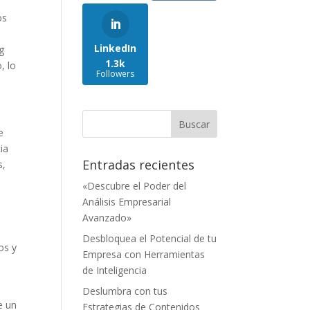
os
LinkedIn
g
1.3k
, lo
Followers
e
ia
Entradas recientes
s,
«Descubre el Poder del
Análisis Empresarial
Avanzado»
Desbloquea el Potencial de tu
os y
Empresa con Herramientas
de Inteligencia
Deslumbra con tus
e un
Estrategias de Contenidos