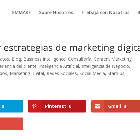
EMMAKE
Sobre Nosotros
Trabaja con Nosotros
 estrategias de marketing digit
datos
,
Blog
,
Business Intelligence
,
Consultoría
,
Content Marketing
,
eriencia del cliente
,
Inteligencia Artificial
,
Inteligencia de Negocio
,
idos
,
Marketing Digital
,
Redes Sociales
,
Social Media
,
Startups
,
0
Pinterest
0
Gmail
0