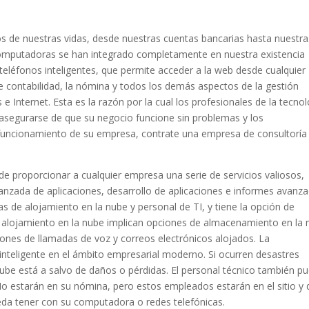
os de nuestras vidas, desde nuestras cuentas bancarias hasta nuestra
 computadoras se han integrado completamente en nuestra existencia
s teléfonos inteligentes, que permite acceder a la web desde cualquier
 de contabilidad, la nómina y todos los demás aspectos de la gestión
 Internet. Esta es la razón por la cual los profesionales de la tecnol
 asegurarse de que su negocio funcione sin problemas y los
 funcionamiento de su empresa, contrate una empresa de consultoría
de proporcionar a cualquier empresa una serie de servicios valiosos,
vanzada de aplicaciones, desarrollo de aplicaciones e informes avanz
s de alojamiento en la nube y personal de TI, y tiene la opción de
de alojamiento en la nube implican opciones de almacenamiento en la
iones de llamadas de voz y correos electrónicos alojados. La
teligente en el ámbito empresarial moderno. Si ocurren desastres
 nube está a salvo de daños o pérdidas. El personal técnico también p
 No estarán en su nómina, pero estos empleados estarán en el sitio y 
eda tener con su computadora o redes telefónicas.