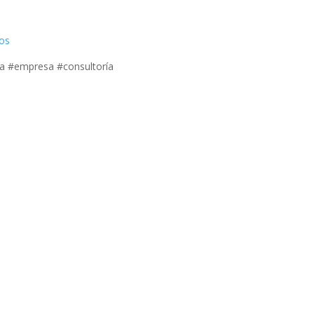
ios
a #empresa #consultoría