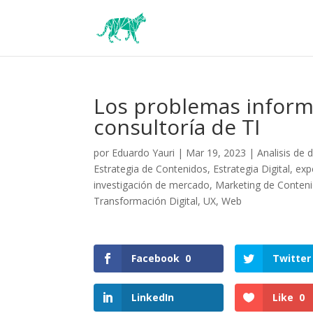
Los problemas inform
consultoría de TI
por
Eduardo Yauri
|
Mar 19, 2023
|
Analisis de 
Estrategia de Contenidos
,
Estrategia Digital
,
exp
investigación de mercado
,
Marketing de Conten
Transformación Digital
,
UX
,
Web
Facebook
0
Twitter
LinkedIn
Like
0