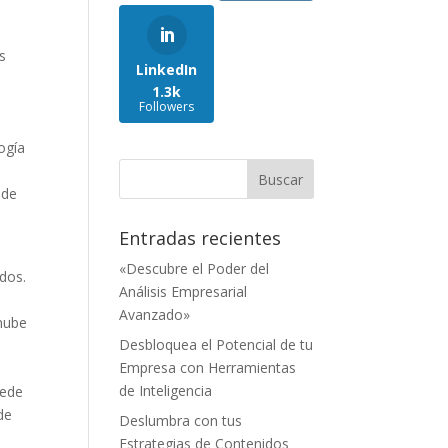
s
LinkedIn
1.3k
Followers
ogía
 de
Entradas recientes
«Descubre el Poder del
ados.
Análisis Empresarial
Avanzado»
 nube
Desbloquea el Potencial de tu
Empresa con Herramientas
de Inteligencia
uede
de
Deslumbra con tus
Estrategias de Contenidos