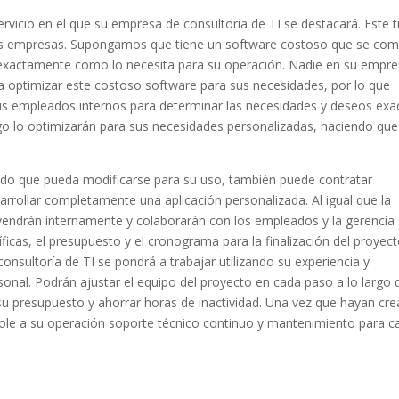
rvicio en el que su empresa de consultoría de TI se destacará. Este t
tas empresas. Supongamos que tiene un software costoso que se co
 exactamente como lo necesita para su operación. Nadie en su empr
ara optimizar este costoso software para sus necesidades, por lo que
sus empleados internos para determinar las necesidades y deseos exa
go lo optimizarán para sus necesidades personalizadas, haciendo que
ado que pueda modificarse para su uso, también puede contratar
arrollar completamente una aplicación personalizada. Al igual que la
 vendrán internamente y colaborarán con los empleados y la gerencia
icas, el presupuesto y el cronograma para la finalización del proyect
sultoría de TI se pondrá a trabajar utilizando su experiencia y
onal. Podrán ajustar el equipo del proyecto en cada paso a lo largo 
r su presupuesto y ahorrar horas de inactividad. Una vez que hayan cr
dole a su operación soporte técnico continuo y mantenimiento para c