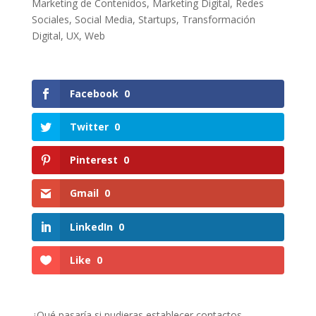
Marketing de Contenidos
,
Marketing Digital
,
Redes
Sociales
,
Social Media
,
Startups
,
Transformación
Digital
,
UX
,
Web
Facebook
0
Twitter
0
Pinterest
0
Gmail
0
LinkedIn
0
Like
0
¿Qué pasaría si pudieras establecer contactos