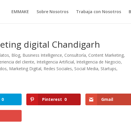
EMMAKE
Sobre Nosotros
Trabaja con Nosotros
ting digital Chandigarh
datos
,
Blog
,
Business Intelligence
,
Consultoría
,
Content Marketing
,
eriencia del cliente
,
Inteligencia Artificial
,
Inteligencia de Negocio
,
idos
,
Marketing Digital
,
Redes Sociales
,
Social Media
,
Startups
,
0
Pinterest
0
Gmail