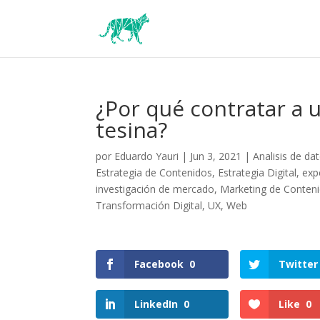
¿Por qué contratar a 
tesina?
por
Eduardo Yauri
|
Jun 3, 2021
|
Analisis de da
Estrategia de Contenidos
,
Estrategia Digital
,
exp
investigación de mercado
,
Marketing de Conten
Transformación Digital
,
UX
,
Web
Facebook
0
Twitter
LinkedIn
0
Like
0