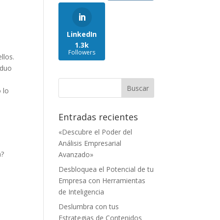
LinkedIn
1.3k
Followers
llos.
iduo
,
 lo
Entradas recientes
«Descubre el Poder del
Análisis Empresarial
a?
Avanzado»
Desbloquea el Potencial de tu
Empresa con Herramientas
de Inteligencia
Deslumbra con tus
Estrategias de Contenidos