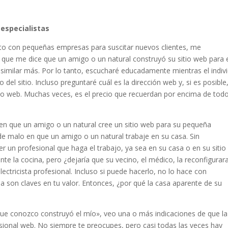
 especialistas
o con pequeñas empresas para suscitar nuevos clientes, me
que me dice que un amigo o un natural construyó su sitio web para e
similar más. Por lo tanto, escucharé educadamente mientras el indiv
el sitio. Incluso preguntaré cuál es la dirección web y, si es posible
tio web. Muchas veces, es el precio que recuerdan por encima de todo
n que un amigo o un natural cree un sitio web para su pequeña
malo en que un amigo o un natural trabaje en su casa. Sin
er un profesional que haga el trabajo, ya sea en su casa o en su sitio
nte la cocina, pero ¿dejaría que su vecino, el médico, la reconfigurar
ctricista profesional. Incluso si puede hacerlo, no lo hace con
cia son claves en tu valor. Entonces, ¿por qué la casa aparente de su
 que conozco construyó el mío», veo una o más indicaciones de que la
sional web. No siempre te preocupes, pero casi todas las veces hay