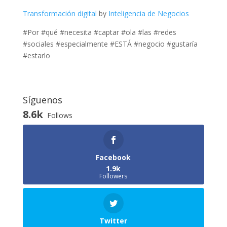
Transformación digital
by
Inteligencia de Negocios
#Por #qué #necesita #captar #ola #las #redes
#sociales #especialmente #ESTÁ #negocio #gustaría
#estarlo
Síguenos
8.6k
Follows
Facebook
1.9k
Followers
Twitter