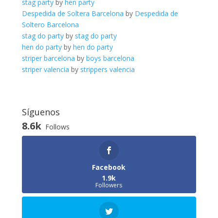
stag party
by
hen party
Despedida de Soltera Barcelona
by
Despedida de
Soltero Barcelona
stag do party
by
stag do party
hen do party
by
hen do party
striper barcelona
by
boys barcelona
striper valencia
by
strippers valencia
Síguenos
8.6k
Follows
Facebook
1.9k
Followers