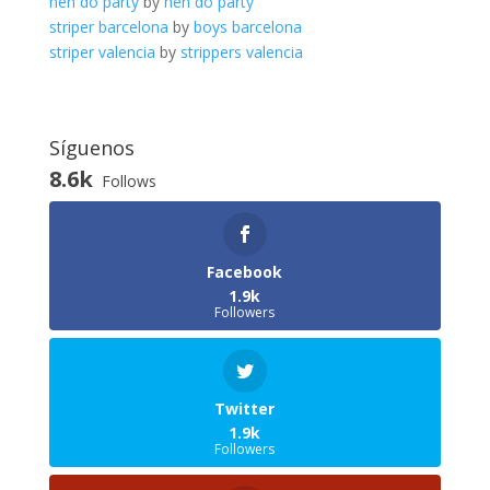
hen do party
by
hen do party
striper barcelona
by
boys barcelona
striper valencia
by
strippers valencia
Síguenos
8.6k
Follows
Facebook
1.9k
Followers
Twitter
1.9k
Followers