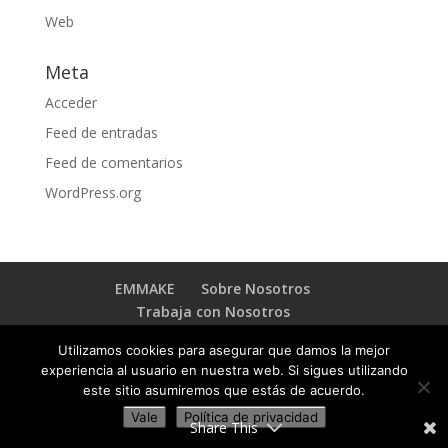
Web
Meta
Acceder
Feed de entradas
Feed de comentarios
WordPress.org
EMMAKE
Sobre Nosotros
Trabaja con Nosotros
BLOG TRANSFORMACIÓN DIGITAL
Contacto
Utilizamos cookies para asegurar que damos la mejor
experiencia al usuario en nuestra web. Si sigues utilizando
este sitio asumiremos que estás de acuerdo.
Vale
Política de privacidad
Copyright © 2023 EMMAKE - By
Emmake INC
.
Share This