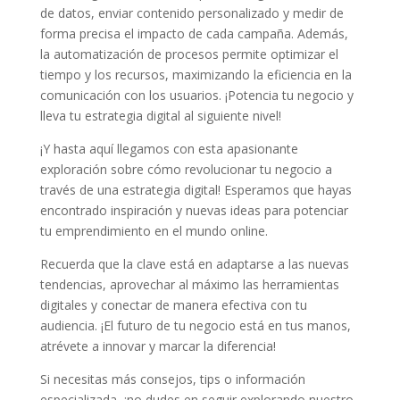
⁣de⁢ datos, enviar ‍contenido personalizado y medir ​de⁣
forma precisa ⁣el impacto de cada campaña.⁤ Además,
⁢la automatización⁢ de⁣ procesos​ permite optimizar el
tiempo y los⁣ recursos, maximizando ⁣la eficiencia en⁣ la
comunicación con los usuarios. ¡Potencia tu ⁣negocio y
lleva tu ⁣estrategia digital al siguiente​ nivel!
¡Y hasta aquí llegamos con esta ​apasionante⁣
exploración‌ sobre cómo revolucionar tu negocio a
través ⁤de una estrategia digital! Esperamos que hayas
encontrado inspiración y nuevas​ ideas para potenciar⁢
tu emprendimiento en el ⁢mundo online.
Recuerda que ⁢la ⁤clave está en adaptarse ​a las nuevas
tendencias, aprovechar al máximo⁤ las herramientas
digitales y conectar ⁣de manera efectiva con ‌tu
audiencia. ¡El futuro de tu negocio está en tus manos, ​
atrévete⁢ a innovar y marcar la diferencia!
Si‍ necesitas más ‍consejos, tips ‌o información
especializada, ¡no dudes ‍en seguir explorando nuestro‍