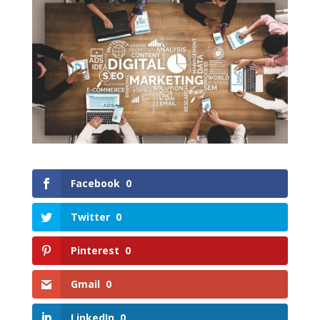
Facebook
0
Twitter
0
Pinterest
0
Gmail
0
LinkedIn
0