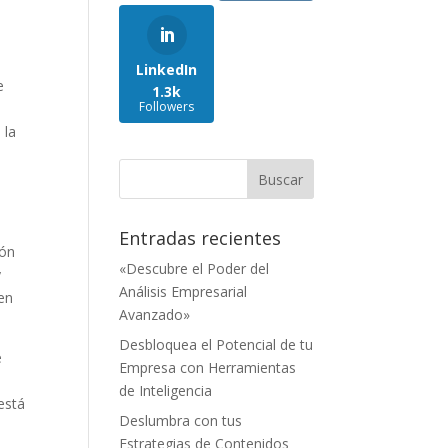
LinkedIn
e
1.3k
Followers
 la
Entradas recientes
ión
«Descubre el Poder del
y
Análisis Empresarial
 en
Avanzado»
Desbloquea el Potencial de tu
e
Empresa con Herramientas
de Inteligencia
está
Deslumbra con tus
Estrategias de Contenidos