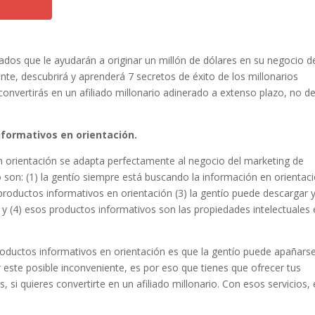
iados que le ayudarán a originar un millón de dólares en su negocio d
ente, descubrirá y aprenderá 7 secretos de éxito de los millonarios
 convertirás en un afiliado millonario adinerado a extenso plazo, no de
nformativos en orientación.
n orientación se adapta perfectamente al negocio del marketing de
 son: (1) la gentío siempre está buscando la información en orientac
productos informativos en orientación (3) la gentío puede descargar 
 y (4) esos productos informativos son las propiedades intelectuales
productos informativos en orientación es que la gentío puede apañars
r este posible inconveniente, es por eso que tienes que ofrecer tus
si quieres convertirte en un afiliado millonario. Con esos servicios, 