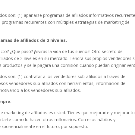
ados son: (1) apañarse programas de afiliados informativos recurrent
 programas recurrentes con múltiples estrategias de marketing de
ramas de afiliados de 2 niveles.
cto? ¿Qué pasó? ¡Vivirás la vida de tus sueños! Otro secreto del
afiliados de 2 niveles en su mercado. Tendrá sus propios vendedores 
os productos y se le pagará una comisión cuando puedan originar vent
ados son: (1) contratar a los vendedores sub-afiliados a través de
 esos vendedores sub-afiliados con herramientas, información de
 motivando a los vendedores sub-afiliados.
empre.
e marketing de afiliados es usted. Tienes que mejorarte y mejorar tu
tarte como lo hacen otros millonarios. Con esos hábitos y
xponencialmente en el futuro, por supuesto.