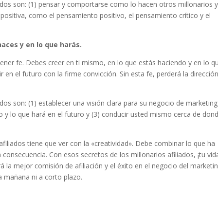
ados son: (1) pensar y comportarse como lo hacen otros millonarios y
sitiva, como el pensamiento positivo, el pensamiento crítico y el
haces y en lo que harás.
 tener fe. Debes creer en ti mismo, en lo que estás haciendo y en lo q
 en el futuro con la firme convicción. Sin esta fe, perderá la direcció
ados son: (1) establecer una visión clara para su negocio de marketin
ndo y lo que hará en el futuro y (3) conducir usted mismo cerca de don
 afiliados tiene que ver con la «creatividad». Debe combinar lo que ha
 consecuencia. Con esos secretos de los millonarios afiliados, ¡tu vid
la mejor comisión de afiliación y el éxito en el negocio del marketi
la mañana ni a corto plazo.