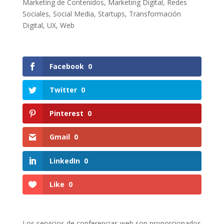
Marketing de Contenidos
,
Marketing Digital
,
Redes
Sociales
,
Social Media
,
Startups
,
Transformación
Digital
,
UX
,
Web
Facebook
0
Twitter
0
Pinterest
0
Gmail
0
LinkedIn
0
Like
0
Los servicios de conferencias web son proporcionados