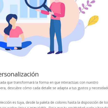
Personalización
zada ​que transformará la forma en que⁣ interactúas con nuestro
spera,‍ descubre cómo cada detalle ‌se⁣ adapta a tus gustos ⁢y necesidad
ción ⁢es ⁤tuya, ​desde la paleta ⁣de‍ colores ⁣hasta la ​disposición⁣ de los
​ se vuelve única e inigualable. ⁤¡Deja que ⁤tu creatividad vuele y haz de