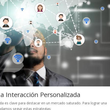
 Interacción Personalizada
zada es clave ‍para⁣ destacar en un⁣ mercado saturado. Para lograr​ una
ndamos seguir estas estrategias: