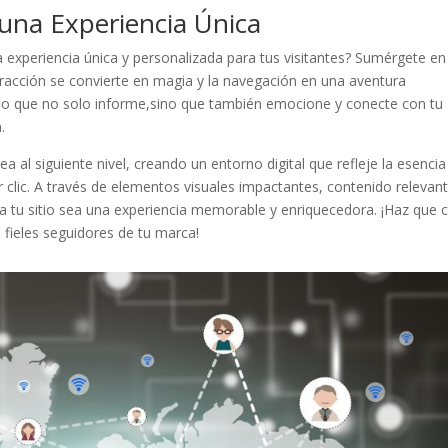
 una Experiencia⁣ Única
​experiencia única y personalizada para tus visitantes? Sumérgete ⁤en 
cción ‌se convierte⁤ en⁤ magia y la navegación​ en ‌una ⁤aventura
cio⁣ que no solo​ informe,sino que también ‍emocione‍ y conecte con tu
.
nea al siguiente nivel, creando un entorno digital que refleje la ​esencia
r clic. A través de elementos visuales impactantes,⁣ contenido relevant
ita⁤ a tu sitio sea una ⁤experiencia memorable y enriquecedora.⁤ ¡Haz que
n fieles seguidores⁣ de tu marca!
Pinterest
Gmail
LinkedIn