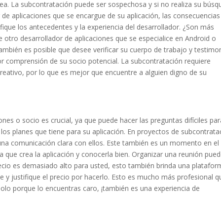
sea. La subcontratación puede ser sospechosa y si no realiza su bús
r de aplicaciones que se encargue de su aplicación, las consecuencias
fique los antecedentes y la experiencia del desarrollador. ¿Son más
 otro desarrollador de aplicaciones que se especialice en Android o
ambién es posible que desee verificar su cuerpo de trabajo y testimo
or comprensión de su socio potencial. La subcontratación requiere
 creativo, por lo que es mejor que encuentre a alguien digno de su
ones o socio es crucial, ya que puede hacer las preguntas difíciles pa
los planes que tiene para su aplicación. En proyectos de subcontrata
una comunicación clara con ellos. Este también es un momento en el
 que crea la aplicación y conocerla bien. Organizar una reunión pue
precio es demasiado alto para usted, esto también brinda una platafo
ue y justifique el precio por hacerlo. Esto es mucho más profesional q
solo porque lo encuentras caro, ¡también es una experiencia de