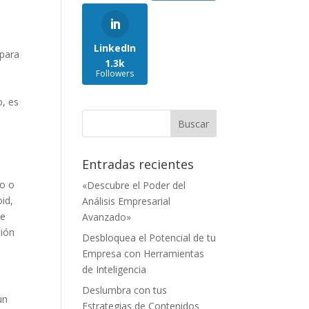
LinkedIn
 para
1.3k
Followers
o, es
Entradas recientes
io o
«Descubre el Poder del
id,
Análisis Empresarial
ue
Avanzado»
ción
Desbloquea el Potencial de tu
Empresa con Herramientas
de Inteligencia
Deslumbra con tus
un
Estrategias de Contenidos