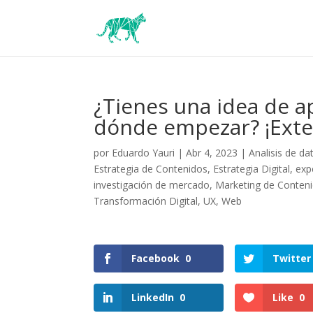
¿Tienes una idea de a
dónde empezar? ¡Exter
por
Eduardo Yauri
|
Abr 4, 2023
|
Analisis de da
Estrategia de Contenidos
,
Estrategia Digital
,
exp
investigación de mercado
,
Marketing de Conten
Transformación Digital
,
UX
,
Web
Facebook
0
Twitter
LinkedIn
0
Like
0