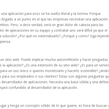
na aplicación para eso» se ha vuelto literal y la norma. Porque
 llegado a un punto en el que las empresas necesitan una aplicación
tivo. Pero, a decir verdad, será un gran dolor de cabeza para las
 de aplicaciones en su equipo y contratar uno será difícil ya que el
a solución? ¿Por qué no externalizarlo? ¿Porque y como? Siga leyend
piensa.
 un sitio web. Puede implicar mucha autorreflexión y hacer preguntas
 la aplicación? ¿Es una extensión de su sitio web? ¿Es para un servic
ara un uso único o quieres monetizarlo y hacerlo sostenible? ¿Andro
 para sus empleados o sus clientes? Estas son algunas preguntas q
 desarrollador de aplicaciones. Necesita una base sólida y una defini
dejará confundido al desarrollador de la aplicación.
ugar y tenga un concepto sólido de lo que quiere, es hora de buscar 