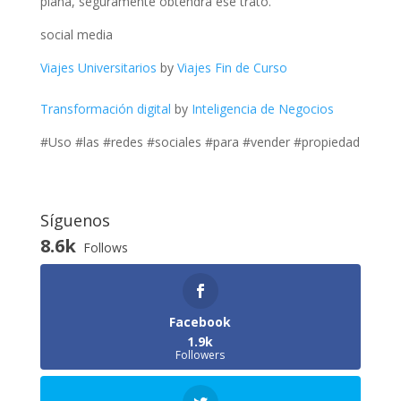
plana, seguramente obtendrá ese trato.
social media
Viajes Universitarios
by
Viajes Fin de Curso
Transformación digital
by
Inteligencia de Negocios
#Uso #las #redes #sociales #para #vender #propiedad
Síguenos
8.6k
Follows
Facebook
1.9k
Followers