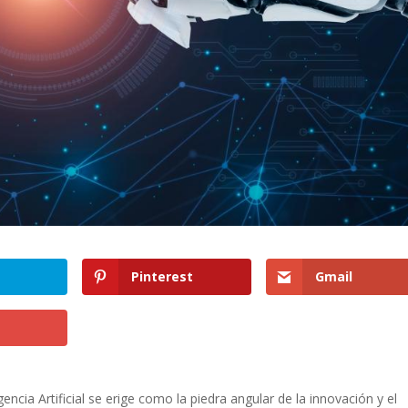
Pinterest
Gmail
cia Artificial ‍se‌ erige como la piedra angular de la ​innovación y ‌el‌