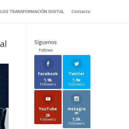
BLOG TRANSFORMACIÓN DIGITAL
Contacto
al
Síguenos
Follows
Facebook
Twitter
1.9k
1.9k
Followers
Followers
YouTube
Instagra
m
2k
1.3k
Followers
Followers