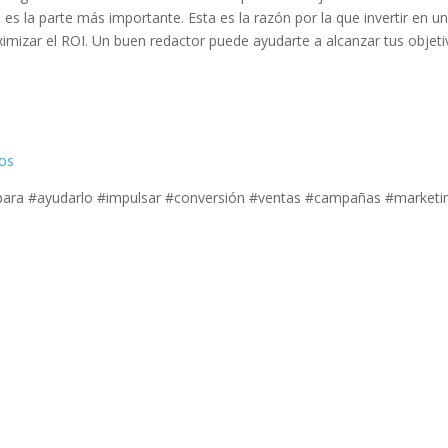
 es la parte más importante. Esta es la razón por la que invertir en u
aximizar el ROI. Un buen redactor puede ayudarte a alcanzar tus objeti
ios
para #ayudarlo #impulsar #conversión #ventas #campañas #marketi