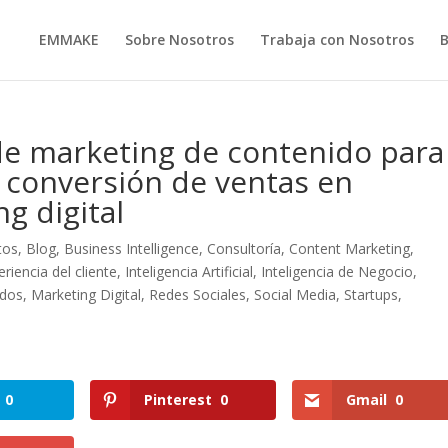
EMMAKE
Sobre Nosotros
Trabaja con Nosotros
de marketing de contenido para
a conversión de ventas en
g digital
tos
,
Blog
,
Business Intelligence
,
Consultoría
,
Content Marketing
,
eriencia del cliente
,
Inteligencia Artificial
,
Inteligencia de Negocio
,
idos
,
Marketing Digital
,
Redes Sociales
,
Social Media
,
Startups
,
0
Pinterest
0
Gmail
0