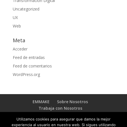
Transformación Digital
Uncategorized
UX
Web
Meta
Acceder
Feed de entradas
Feed de comentarios
WordPress.org
EMMAKE
Sobre Nosotros
Trabaja con Nosotros
BLOG TRANSFORMACIÓN DIGITAL
Contacto
Utilizamos cookies para asegurar que damos la mejor
experiencia al usuario en nuestra web. Si sigues utilizando