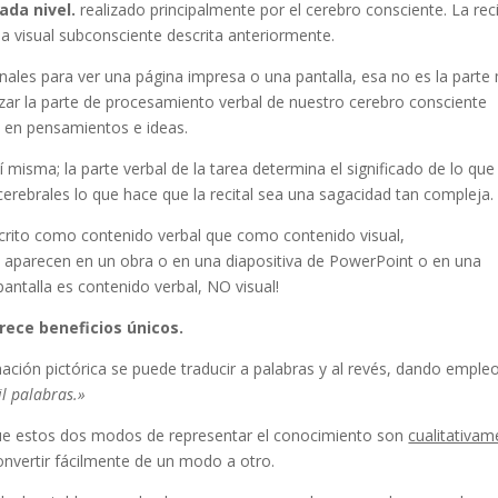
da nivel.
realizado principalmente por el cerebro consciente. La reci
da visual subconsciente descrita anteriormente.
nales para ver una página impresa o una pantalla, esa no es la parte
izar la parte de procesamiento verbal de nuestro cerebro consciente
s en pensamientos e ideas.
 sí misma; la parte verbal de la tarea determina el significado de lo que
cerebrales lo que hace que la recital sea una sagacidad tan compleja.
escrito como contenido verbal que como contenido visual,
s aparecen en un obra o en una diapositiva de PowerPoint o en una
 pantalla es contenido verbal, NO visual!
rece beneficios únicos.
ción pictórica se puede traducir a palabras y al revés, dando emple
l palabras.»
 que estos dos modos de representar el conocimiento son
cualitativam
onvertir fácilmente de un modo a otro.