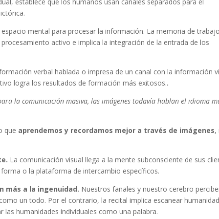
 dual, establece que los humanos usan canales separados para el
ctórica.
 espacio mental para procesar la información. La memoria de trabajo
procesamiento activo e implica la integración de la entrada de los
formación verbal hablada o impresa de un canal con la información v
ctivo logra los resultados de formación más exitosos.
.
para la comunicación masiva, las imágenes todavía hablan el idioma m
do que
aprendemos y recordamos mejor a través de imágenes
,
te.
La comunicación visual llega a la mente subconsciente de sus clie
forma o la plataforma de intercambio específicos.
n más a la ingenuidad.
Nuestros fanales y nuestro cerebro percib
omo un todo. Por el contrario, la recital implica escanear humanida
ear las humanidades individuales como una palabra.