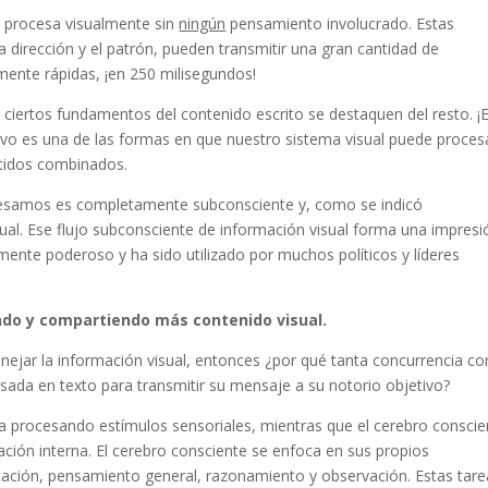
e procesa visualmente sin
ningún
pensamiento involucrado. Estas
la dirección y el patrón, pueden transmitir una gran cantidad de
mente rápidas, ¡en 250 milisegundos!
 ciertos fundamentos del contenido escrito se destaquen del resto. ¡E
ivo es una de las formas en que nuestro sistema visual puede proces
tidos combinados.
ocesamos es completamente subconsciente y, como se indicó
ual. Ese flujo subconsciente de información visual forma una impresi
ente poderoso y ha sido utilizado por muchos políticos y líderes
do y compartiendo más contenido visual.
ejar la información visual, entonces ¿por qué tanta concurrencia co
ada en texto para transmitir su mensaje a su notorio objetivo?
a procesando estímulos sensoriales, mientras que el cerebro conscie
ción interna. El cerebro consciente se enfoca en sus propios
ación, pensamiento general, razonamiento y observación. Estas tare