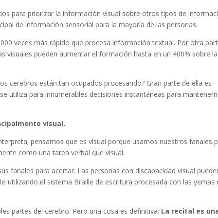
s para priorizar la información visual sobre otros tipos de informac
ncipal de información sensorial para la mayoría de las personas.
.000 veces más rápido que procesa información textual. Por otra part
das visuales pueden aumentar el formación hasta en un 400% sobre la
ros cerebros están tan ocupados procesando? Gran parte de ella es
se utiliza para innumerables decisiones instantáneas para mantener
ncipalmente visual.
interpreta; pensamos que es visual porque usamos nuestros fanales 
tamente como una tarea verbal que visual.
s fanales para acertar. Las personas con discapacidad visual puede
e utilizando el sistema Braille de escritura procesada con las yemas
ples partes del cerebro. Pero una cosa es definitiva:
La recital es un