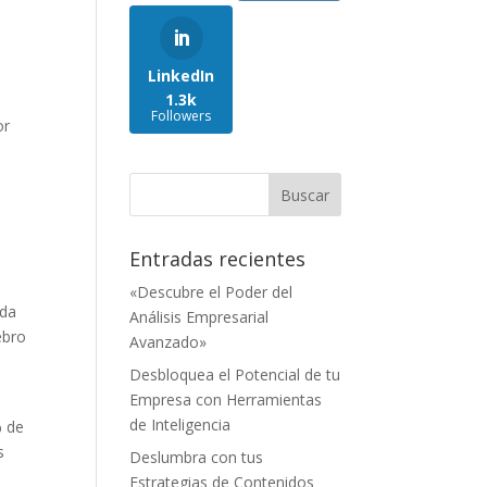
LinkedIn
1.3k
Followers
or
Entradas recientes
«Descubre el Poder del
ida
Análisis Empresarial
ebro
Avanzado»
Desbloquea el Potencial de tu
Empresa con Herramientas
de Inteligencia
% de
s
Deslumbra con tus
Estrategias de Contenidos