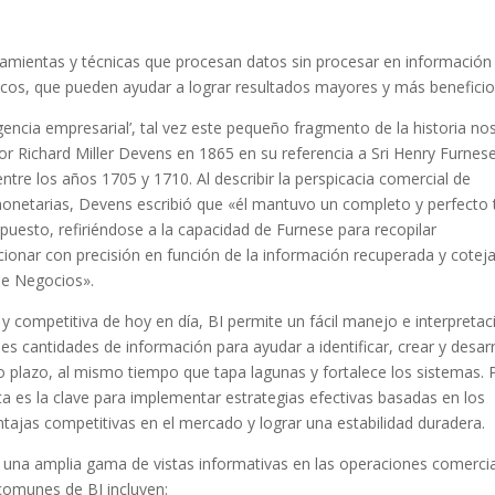
rramientas y técnicas que procesan datos sin procesar en información
alíticos, que pueden ayudar a lograr resultados mayores y más benefici
gencia empresarial’, tal vez este pequeño fragmento de la historia no
r Richard Miller Devens en 1865 en su referencia a Sri Henry Furnese
ntre los años 1705 y 1710. Al describir la perspicacia comercial de
 monetarias, Devens escribió que «él mantuvo un completo y perfecto 
upuesto, refiriéndose a la capacidad de Furnese para recopilar
cionar con precisión en función de la información recuperada y cotej
 de Negocios».
y competitiva de hoy en día, BI permite un fácil manejo e interpretac
s cantidades de información para ayudar a identificar, crear y desarr
o plazo, al mismo tiempo que tapa lagunas y fortalece los sistemas. 
 es la clave para implementar estrategias efectivas basadas en los
ajas competitivas en el mercado y lograr una estabilidad duradera.
n una amplia gama de vistas informativas en las operaciones comercia
 comunes de BI incluyen: