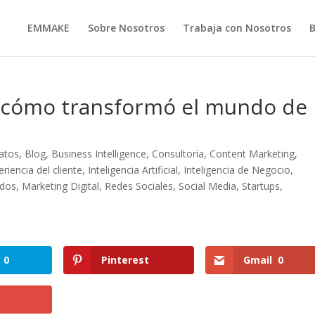
EMMAKE
Sobre Nosotros
Trabaja con Nosotros
e: cómo transformó el mundo de
datos
,
Blog
,
Business Intelligence
,
Consultoría
,
Content Marketing
,
eriencia del cliente
,
Inteligencia Artificial
,
Inteligencia de Negocio
,
idos
,
Marketing Digital
,
Redes Sociales
,
Social Media
,
Startups
,
0
Pinterest
Gmail
0