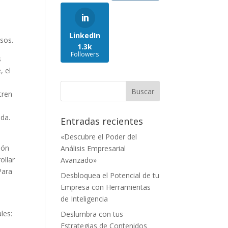
LinkedIn
osos.
1.3k
Followers
s
, el
tren
ada.
Entradas recientes
«Descubre el Poder del
ión
Análisis Empresarial
ollar
Avanzado»
Para
Desbloquea el Potencial de tu
Empresa con Herramientas
de Inteligencia
les:
Deslumbra con tus
Estrategias de Contenidos