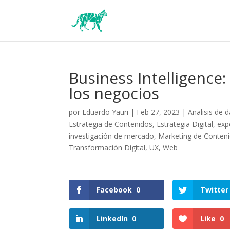
Business Intelligenc
los negocios
por
Eduardo Yauri
|
Feb 27, 2023
|
Analisis de 
Estrategia de Contenidos
,
Estrategia Digital
,
exp
investigación de mercado
,
Marketing de Conten
Transformación Digital
,
UX
,
Web
Facebook
0
Twitter
LinkedIn
0
Like
0