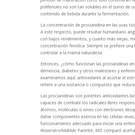
polifenoles no son tan solubles en el zumo de 
contenido de bebida durante la fermentación.
La concentración de procianidina en las uvas toda
A este respecto, puede resultar humanitario angu
con bajos rendimientos, y cuanto más viejas, mej
concentración fenólica. Siempre se prefiere una
controlar a la mamá naturaleza.
Entonces, ¿cómo funcionan las procianidinas en 
demencia, diabetes y otros malestares y enfer
examinamos aquí: antioxidante al acortar el est
refiere a una sustancia o compuesto que reduce l
Las procianidinas son potentes antioxidantes biol
capaces de combatir los radicales libres respons
átomos, moléculas o iones con electrones desa
dañar componentes esencia en las células vivas, 
funcionamiento adecuado para iniciar una enfer
Resveratrol
Matilde Parente, MD comparó acertada