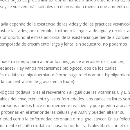
uva y se vuelven más solubles en el morapio a medida que aumenta el
vía depende de la existencia de las vides y de las prácticas vitivinícol
stiar las vides, por ejemplo, limitando la ingesta de agua y recolect
or oportuno al estrés adicional de la existencia que tiende a conced
 temporada de crecimiento larga y lenta, sin secuestro, no podemos
nuestro cuerpo para acortar los riesgos de aterosclerosis, cáncer,
medades? Hay varios mecanismos biológicos, dos de los cuales
rés oxidativo e hipolipemiante (como sugiere el nombre, hipolipemian
a concentración de grasas en la linaje).
ógicos (todavía lo es el resveratrol) al igual que las vitaminas C y E.
ables del envejecimiento y las enfermedades. Los radicales libres so
pareados que los hace enormemente reactivos y que pueden atacar 
proteínas en el interior de las células y el ADN y pueden alterar su
medad como la enfermedad coronaria o maligna. cáncer. En su follet
mente el daño oxidativo causado por los radicales libres con el óxi