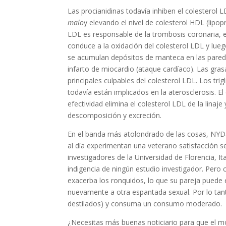
Las procianidinas todavía inhiben el colesterol
malo
y elevando el nivel de colesterol HDL (lipo
LDL es responsable de la trombosis coronaria, 
conduce a la oxidación del colesterol LDL y lueg
se acumulan depósitos de manteca en las paredes 
infarto de miocardio (ataque cardíaco). Las gra
principales culpables del colesterol LDL. Los tri
todavía están implicados en la aterosclerosis. 
efectividad elimina el colesterol LDL de la linaje
descomposición y excreción.
En el banda más atolondrado de las cosas, NY
al día experimentan una veterano satisfacción s
investigadores de la Universidad de Florencia, I
indigencia de ningún estudio investigador. Pero
exacerba los ronquidos, lo que su pareja puede 
nuevamente a otra espantada sexual. Por lo tant
destilados) y consuma un consumo moderado.
¿Necesitas más buenas noticiario para que el mo