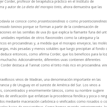
ger Corder, profesor de terapéutica práctico en el Instituto de
rra y autor de
La dieta del morapio tinto
, ahora demuestra que las
s todavía se conoce como
proantocianidinas
o como
proantocianidinas
ensado
taninos
porque se forman a partir de la condensación de
iones en las semillas de uva (lo que explica la flamante furia del un
e unidades repetidas de otros flavonoides como la catequina y la
ricos en procianidinas y, a medida que el morapio envejece, las molé
largas, más pesadas y menos solubles que luego precipitan al fondo 
e deduce entonces, como afirma Corder, que los beneficios para la lo
muchacho. Adicionalmente, diferentes uvas contienen diferentes
e Corder destaca al Tannat como el tinto más rico en procianidina.
vin
aravillosos vinos de Madiran, una denominación importante en las
Francia y de Uruguay en el sureste de América del Sur. Los vinos a
sos, concentrados y enormemente tánicos, como su nombre sugiere
ales de vinificación que enfatizan la procedencia fenólica y poca o ni
borados mediante maceración carbónica o vinificados como rosados ​​o c
iveles bajos de procianidinas. Como hemos manido anteriormente, l