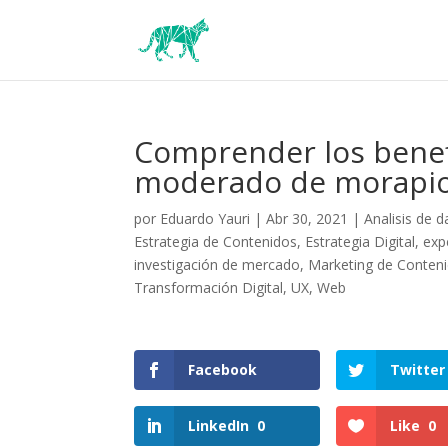
Comprender los benefi
moderado de morapio
por
Eduardo Yauri
|
Abr 30, 2021
|
Analisis de d
Estrategia de Contenidos
,
Estrategia Digital
,
exp
investigación de mercado
,
Marketing de Conten
Transformación Digital
,
UX
,
Web
Facebook
Twitter
LinkedIn
0
Like
0