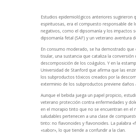
Estudios epidemiológicos anteriores sugirieron qu
espirituosas, era el compuesto responsable de lo
negativos, como el dipsomanía y los impactos soc
dipsomanía fetal (SAF) y un veterano aventura d
En consumo moderado, se ha demostrado que el
tisular, una sustancia que cataliza la conversió
descomposición de los coágulos. Y en la estam
Universidad de Stanford que afirma que las enz
los subproductos tóxicos creados por la descomp
exterminio de los subproductos previene daños ad
Aunque el bebida juega un papel propicio, estu
veterano protección contra enfermedades y dole
en el morapio tinto que no se encuentran en el 
saludables pertenecen a una clase de compue
tinto: no flavonoides y flavonoides. La palabra «
«sabor», lo que tiende a confundir a la clan.