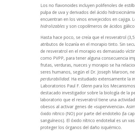
Los no flavonoides incluyen polifenoles de est
pulpa de uva y derivados del ácido hidroxicinám
encuentran en los vinos envejecidos en cajiga.
hidrolizables
y son copolímeros de ácidos gálico 
Hasta hace poco, se creía que el resveratrol (3,5
atributos de lozanía en el morapio tinto. Sin se
de resveratrol en el morapio es demasiado víctim
como PVPP, para tener alguna consecuencia impor
frutas, verduras, nueces y morapio se ha relacio
seres humanos, según el Dr. Joseph Maroon, ne
perdurabilidad
. Ha estudiado extensamente la inv
Laboratorios Paul F. Glenn para los Mecanismos
destacado investigador sobre la biología de la
laboratorio que el resveratrol tiene una activid
obesos al activar genes de «supervivencia». As
óxido nítrico (NO) por parte del endotelio (la cap
sanguíneos). El óxido nítrico endotelial es un vas
proteger los órganos del daño isquémico.