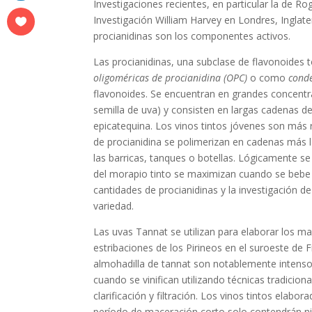
Investigaciones recientes, en particular la de Ro
Investigación William Harvey en Londres, Inglate
procianidinas son los componentes activos.
Las procianidinas, una subclase de flavonoide
oligoméricas de procianidina (OPC)
o como
cond
flavonoides. Se encuentran en grandes concentrac
semilla de uva) y consisten en largas cadenas d
epicatequina. Los vinos tintos jóvenes son más 
de procianidina se polimerizan en cadenas más 
las barricas, tanques o botellas. Lógicamente s
del morapio tinto se maximizan cuando se bebe 
cantidades de procianidinas y la investigación d
variedad.
Las uvas Tannat se utilizan para elaborar los m
estribaciones de los Pirineos en el suroeste de 
almohadilla de tannat son notablemente inten
cuando se vinifican utilizando técnicas tradicion
clarificación y filtración. Los vinos tintos ela
período de maceración corto solo contendrán n