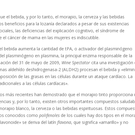
e el bebida, y por lo tanto, el morapio, la cerveza y las bebidas
s beneficios para la lozanía declarados a pesar de sus existencias
iales, las deficiencias del explicación cognitivo, el síndrome de
e el cáncer de mama en las mujeres es indiscutible.
 bebida aumenta la cantidad de tPA, o activador del plasminógeno
n del plasminógeno en plasmina, la principal enzima responsable de la
pación del 31 de mayo de 2009,
Wine Spectator
cita una investigación 
imas aldehído deshidrogenasa-2 (ALDH2) procesan el bebida y «elimi
osición de las grasas en las células durante un ataque cardíaco. La
icionales a las células cardíacas».
dios más recientes han demostrado que el morapio tinto proporciona
ncias y, por lo tanto, existen otros importantes compuestos saludab
morapio blanco, la cerveza o las bebidas espirituosas. Estos compue
stos conocidos como
polifenoles
de los cuales hay dos tipos en el mor
flavonoide» se deriva del latín
flavona
, que significa «amarillo» y no