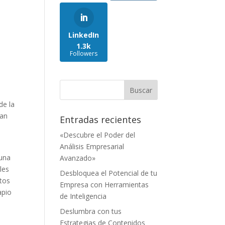
LinkedIn
1.3k
Followers
de la
nan
Entradas recientes
«Descubre el Poder del
Análisis Empresarial
 una
Avanzado»
les
Desbloquea el Potencial de tu
stos
Empresa con Herramientas
apio
de Inteligencia
Deslumbra con tus
Estrategias de Contenidos