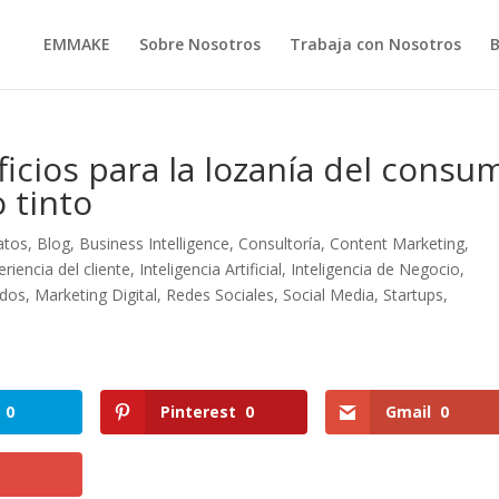
EMMAKE
Sobre Nosotros
Trabaja con Nosotros
cios para la lozanía del consu
 tinto
atos
,
Blog
,
Business Intelligence
,
Consultoría
,
Content Marketing
,
eriencia del cliente
,
Inteligencia Artificial
,
Inteligencia de Negocio
,
idos
,
Marketing Digital
,
Redes Sociales
,
Social Media
,
Startups
,
0
Pinterest
0
Gmail
0