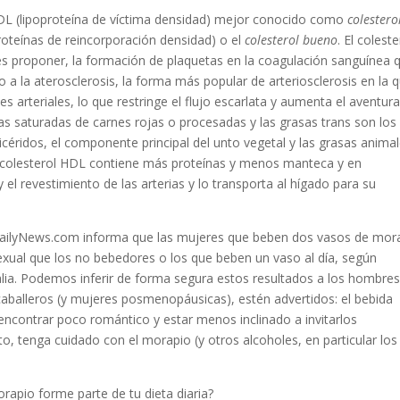
 LDL (lipoproteína de víctima densidad) mejor conocido como
colestero
proteínas de reincorporación densidad) o el
colesterol bueno
. El coleste
es proponer, la formación de plaquetas en la coagulación sanguínea 
o a la aterosclerosis, la forma más popular de arteriosclerosis en la 
arteriales, lo que restringe el flujo escarlata y aumenta el aventur
sas saturadas de carnes rojas o procesadas y las grasas trans son los
glicéridos, el componente principal del unto vegetal y las grasas animal
El colesterol HDL contiene más proteínas y menos manteca y en
 y el revestimiento de las arterias y lo transporta al hígado para su
DailyNews.com informa que las mujeres que beben dos vasos de mor
exual que los no bebedores o los que beben un vaso al día, según
talia. Podemos inferir de forma segura estos resultados a los hombres
 caballeros (y mujeres posmenopáusicas), estén advertidos: el bebida
encontrar poco romántico y estar menos inclinado a invitarlos
o, tenga cuidado con el morapio (y otros alcoholes, en particular los
rapio forme parte de tu dieta diaria?