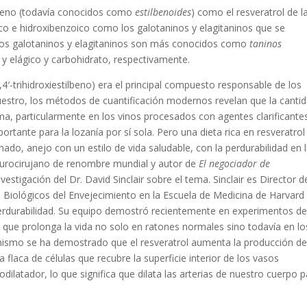
ilbeno (todavía conocidos como
estilbenoides
) como el resveratrol de l
ico e hidroxibenzoico como los galotaninos y elagitaninos que se
 Los galotaninos y elagitaninos son más conocidos como
taninos
y elágico y carbohidrato, respectivamente.
,4′-trihidroxiestilbeno) era el principal compuesto responsable de los
cuestro, los métodos de cuantificación modernos revelan que la canti
a, particularmente en los vinos procesados ​​con agentes clarificante
tante para la lozanía por sí sola. Pero una dieta rica en resveratrol
nado, anejo con un estilo de vida saludable, con la perdurabilidad en 
urocirujano de renombre mundial y autor de
El negociador de
estigación del Dr. David Sinclair sobre el tema. Sinclair es Director d
 Biológicos del Envejecimiento en la Escuela de Medicina de Harvard
 perdurabilidad. Su equipo demostró recientemente en experimentos d
ad que prolonga la vida no solo en ratones normales sino todavía en lo
imismo se ha demostrado que el resveratrol aumenta la producción d
a flaca de células que recubre la superficie interior de los vasos
odilatador, lo que significa que dilata las arterias de nuestro cuerpo 