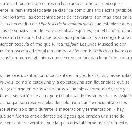
ratrol se fabrican bajo estrés en las plantas como un medio para
te, el resveratrol todavía se clasifica como una fitoalexina (antibiót
 por lo tanto, las concentraciones de resveratrol son más altas en la
es la almohadilla del
Hipótesis de la xenohormesis
que establece que «
as de señalización de estrés en otras especies, con el fin de obtene
en damnificación». Esto fue postulado por Sinclair y su colega Konrad
. Maroon todavía afirma que
V. rotundifolia
Las uvas Muscadine son
 un cromosoma adicional (en comparación con
V. vinifera
cultivares) 
 transforma en elagitaninos que se cree que brindan beneficios contra
ue se encuentran principalmente en la piel, los tallos y las semillas
an-3-ols
) como la catequina y la epicatequina son flavonoides que se
va (así como en otros «alimentos saludables» como el té verde y el
r esa sensación de astringencia habitual de los vinos tánicos. Asim
lvidina que son responsables del color rojo que se encuentra en los
ite al morapio tinto durante la maceración y fermentación. Y hay
ue son fuertes antioxidantes biológicos que brindan una serie de
presencia de resveratrol, que la quercetina absorbe más fácilmente.