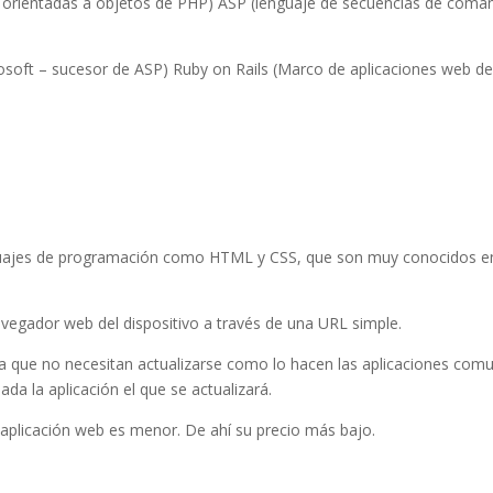
 orientadas a objetos de PHP) ASP (lenguaje de secuencias de coma
soft – sucesor de ASP) Ruby on Rails (Marco de aplicaciones web d
nguajes de programación como HTML y CSS, que son muy conocidos e
avegador web del dispositivo a través de una URL simple.
ica que no necesitan actualizarse como lo hacen las aplicaciones com
lada la aplicación el que se actualizará.
a aplicación web es menor. De ahí su precio más bajo.