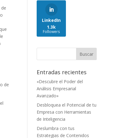
z de
eo
LinkedIn
1.3k
 que
Followers
de
n
Entradas recientes
:
«Descubre el Poder del
po de
Análisis Empresarial
Avanzado»
el
Desbloquea el Potencial de tu
Empresa con Herramientas
de Inteligencia
Deslumbra con tus
Estrategias de Contenidos