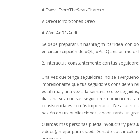
# TweetFromTheSeat-Charmin
# OreoHorrorStories-Oreo
# WantAnR8-Audi
Se debe preparar un hashtag militar ideal con d
en circunscripción de #QL, #AskQL es un mejor 
2. Interactúa constantemente con tus seguidore
Una vez que tenga seguidores, no se avergüen
impresionante que tus seguidores consideren rele
es afirmar, una vez a la semana o diez seguidas,
día. Una vez que sus seguidores comiencen a au
consistencia es lo más importante! De acuerdo
pasión en tus publicaciones, encontrarás un gr
Cuantas más personas pueda involucrar y persu
videos), mejor para usted. Donado que, inculcar
asimismo.