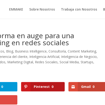
EMMAKE
Sobre Nosotros
Trabaja con Nosotros
forma en auge para una
ng en redes sociales
tos
,
Blog
,
Business Intelligence
,
Consultoría
,
Content Marketing
,
eriencia del cliente
,
Inteligencia Artificial
,
Inteligencia de Negocio
,
idos
,
Marketing Digital
,
Redes Sociales
,
Social Media
,
Startups
,
0
Pinterest
0
Gmail
0