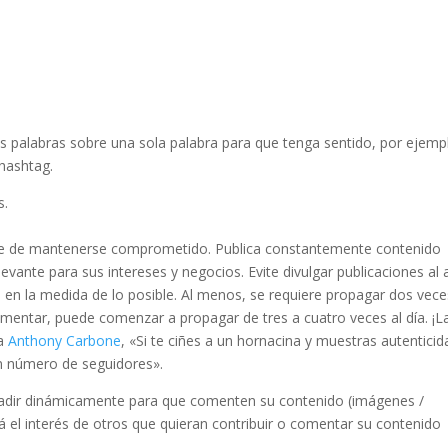
os palabras sobre una sola palabra para que tenga sentido, por ejemp
hashtag.
s.
ce de mantenerse comprometido. Publica constantemente contenido
vante para sus intereses y negocios. Evite divulgar publicaciones al 
 en la medida de lo posible. Al menos, se requiere propagar dos vece
mentar, puede comenzar a propagar de tres a cuatro veces al día. ¡L
 a
Anthony Carbone
, «Si te ciñes a un hornacina y muestras autenticid
an número de seguidores».
adir dinámicamente para que comenten su contenido (imágenes /
á el interés de otros que quieran contribuir o comentar su contenido