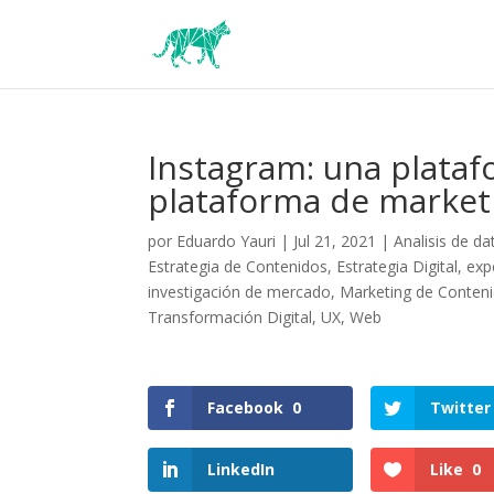
Instagram: una plata
plataforma de marketi
por
Eduardo Yauri
|
Jul 21, 2021
|
Analisis de da
Estrategia de Contenidos
,
Estrategia Digital
,
exp
investigación de mercado
,
Marketing de Conten
Transformación Digital
,
UX
,
Web
Facebook
0
Twitter
LinkedIn
Like
0