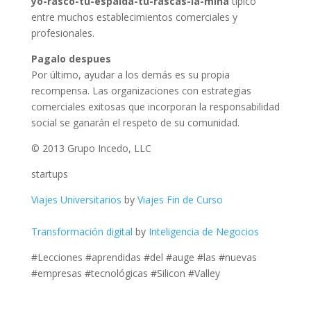
yo-rasco-tu-espalda-tú-rascas-la-mina
típico
entre muchos establecimientos comerciales y
profesionales.
Pagalo despues
Por último, ayudar a los demás es su propia
recompensa. Las organizaciones con estrategias
comerciales exitosas que incorporan la responsabilidad
social se ganarán el respeto de su comunidad.
© 2013 Grupo Incedo, LLC
startups
Viajes Universitarios
by
Viajes Fin de Curso
Transformación digital
by
Inteligencia de Negocios
#Lecciones #aprendidas #del #auge #las #nuevas
#empresas #tecnológicas #Silicon #Valley